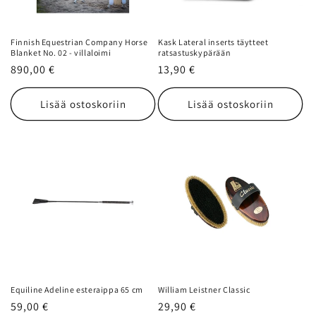
Finnish Equestrian Company Horse
Kask Lateral inserts täytteet
Blanket No. 02 - villaloimi
ratsastuskypärään
Normaalihinta
890,00 €
Normaalihinta
13,90 €
Lisää ostoskoriin
Lisää ostoskoriin
Equiline Adeline esteraippa 65 cm
William Leistner Classic
Normaalihinta
59,00 €
Normaalihinta
29,90 €