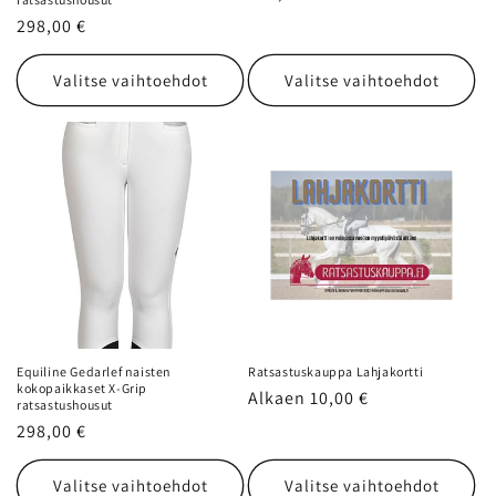
Normaalihinta
298,00 €
Valitse vaihtoehdot
Valitse vaihtoehdot
Equiline Gedarlef naisten
Ratsastuskauppa Lahjakortti
kokopaikkaset X-Grip
Normaalihinta
Alkaen 10,00 €
ratsastushousut
Normaalihinta
298,00 €
Valitse vaihtoehdot
Valitse vaihtoehdot