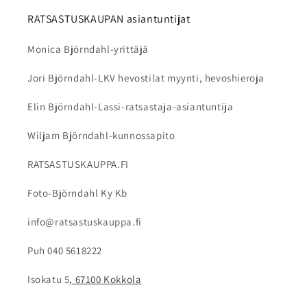
RATSASTUSKAUPAN asiantuntijat
Monica Björndahl-yrittäjä
Jori Björndahl-LKV hevostilat myynti, hevoshieroja
Elin Björndahl-Lassi-ratsastaja-asiantuntija
Wiljam Björndahl-kunnossapito
RATSASTUSKAUPPA.FI
Foto-Björndahl Ky Kb
info@ratsastuskauppa.fi
Puh 040 5618222
Isokatu 5
, 67100 Kokkola