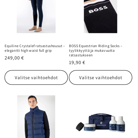
Equiline Crystalef ratsastushousut –
BOSS Equestrian Riding Socks –
elegantti high waist full grip
tyylikkyyttä ja mukavuutta
ratsastukseen
Normaalihinta
249,00 €
Normaalihinta
19,90 €
Valitse vaihtoehdot
Valitse vaihtoehdot