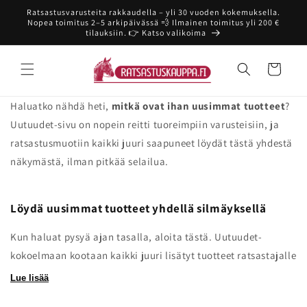
Ohita ja
Ratsastusvarusteita rakkaudella – yli 30 vuoden kokemuksella.
siirry
Nopea toimitus 2–5 arkipäivässä 💨 Ilmainen toimitus yli 200 €
sisältöön
tilauksiin. 👉 Katso valikoima
Ostoskori
Haluatko nähdä heti,
mitkä ovat ihan uusimmat tuotteet
?
Uutuudet-sivu on nopein reitti tuoreimpiin varusteisiin, ja
ratsastusmuotiin kaikki juuri saapuneet löydät tästä yhdestä
näkymästä, ilman pitkää selailua.
Löydä uusimmat tuotteet yhdellä silmäyksellä
Kun haluat pysyä ajan tasalla, aloita tästä. Uutuudet-
kokoelmaan kootaan
kaikki juuri lisätyt tuotteet ratsastajalle
ja hevoselle, jotta löydät uudet värit, mallit ja kauden
Lue lisää
parhaat tulokkaat nopeasti.