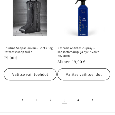
Equiline Saapaslaukku – Boots Bag
Nathalie Antistatic Spray –
Ratsastussaappaille
sähköttömämpi ja hyvinvoiva
hevonen
Normaalihinta
75,00 €
Normaalihinta
Alkaen 19,90 €
Valitse vaihtoehdot
Valitse vaihtoehdot
1
2
3
4