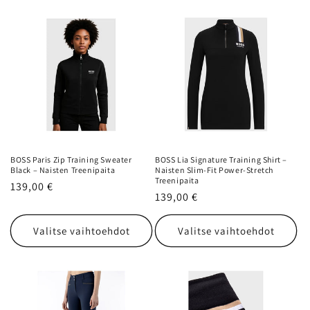
👉 Katso uusimmat tuotteet ja nappaa omat suosikkisi
uutuuksista.
BOSS Paris Zip Training Sweater
BOSS Lia Signature Training Shirt –
Black – Naisten Treenipaita
Naisten Slim-Fit Power-Stretch
Treenipaita
Normaalihinta
139,00 €
Normaalihinta
139,00 €
Valitse vaihtoehdot
Valitse vaihtoehdot