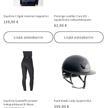
Equiline Cilgek miesten toppaliivi
Prestige Leather Care Kit –
täydellinen nahanhoitosetti
Normaalihinta
159,00 €
Normaalihinta
82,90 €
Lisää ostoskoriin
Lisää ostoskoriin
Equiline Guestefh naisten
Kask Kooki Lady kypärä VG2
kokopaikkaset B-Move
Normaalihinta
359,00 €
ratsastushousut