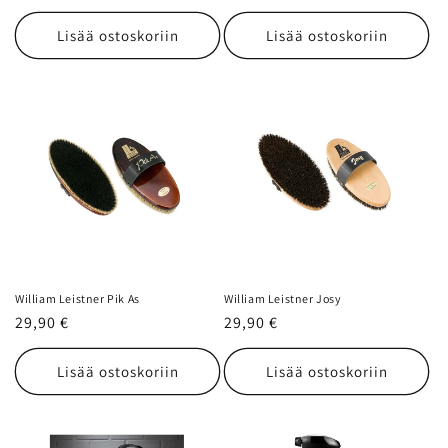
Lisää ostoskoriin
Lisää ostoskoriin
William Leistner Pik As
William Leistner Josy
Normaalihinta
29,90 €
Normaalihinta
29,90 €
Lisää ostoskoriin
Lisää ostoskoriin