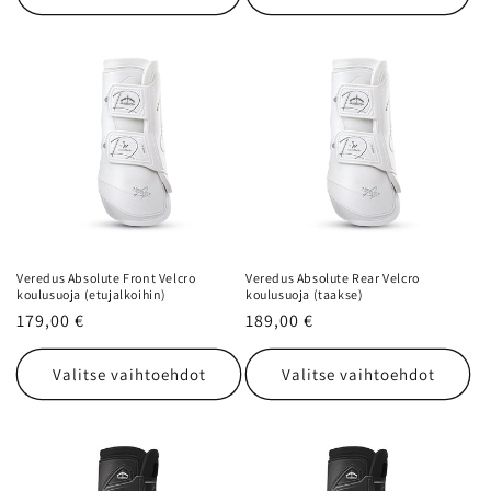
Veredus Absolute Front Velcro
Veredus Absolute Rear Velcro
koulusuoja (etujalkoihin)
koulusuoja (taakse)
Normaalihinta
179,00 €
Normaalihinta
189,00 €
Valitse vaihtoehdot
Valitse vaihtoehdot