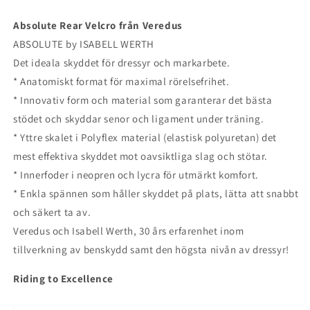
Absolute Rear Velcro från Veredus
ABSOLUTE by ISABELL WERTH
Det ideala skyddet för dressyr och markarbete.
* Anatomiskt format för maximal rörelsefrihet.
* Innovativ form och material som garanterar det bästa
stödet och skyddar senor och ligament under träning.
* Yttre skalet i Polyflex material (elastisk polyuretan) det
mest effektiva skyddet mot oavsiktliga slag och stötar.
* Innerfoder i neopren och lycra för utmärkt komfort.
* Enkla spännen som håller skyddet på plats, lätta att snabbt
och säkert ta av.
Veredus och Isabell Werth, 30 års erfarenhet inom
tillverkning av benskydd samt den högsta nivån av dressyr!
Riding to Excellence