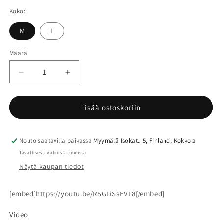
Koko:
M
L
Määrä
Määrä
Vähennä
Lisää
tuotteen
tuotteen
Veredus
Veredus
Absolute
Absolute
Lisää ostoskoriin
Rear
Rear
Velcro
Velcro
koulusuoja
koulusuoja
Nouto saatavilla paikassa
Myymälä Isokatu 5, Finland, Kokkola
(taakse)
(taakse)
Tavallisesti valmis 2 tunnissa
määrää
määrää
Näytä kaupan tiedot
[embed]https://youtu.be/RSGLiSsEVL8[/embed]
Video