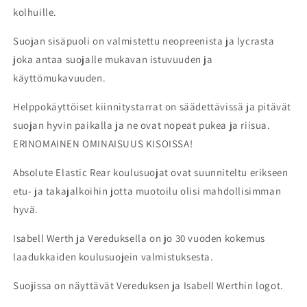
kolhuille.
Suojan sisäpuoli on valmistettu neopreenista ja lycrasta
joka antaa suojalle mukavan istuvuuden ja
käyttömukavuuden.
Helppokäyttöiset kiinnitystarrat on säädettävissä ja pitävät
suojan hyvin paikalla ja ne ovat nopeat pukea ja riisua.
ERINOMAINEN OMINAISUUS KISOISSA!
Absolute Elastic Rear koulusuojat ovat suunniteltu erikseen
etu- ja takajalkoihin jotta muotoilu olisi mahdollisimman
hyvä.
Isabell Werth ja Vereduksella on jo 30 vuoden kokemus
laadukkaiden koulusuojein valmistuksesta.
Suojissa on näyttävät Vereduksen ja Isabell Werthin logot.