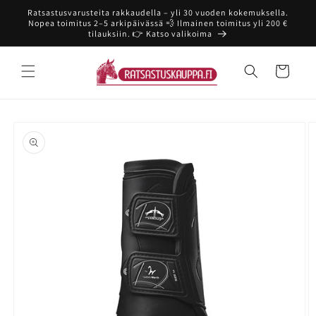
Ohita ja
Ratsastusvarusteita rakkaudella – yli 30 vuoden kokemuksella.
siirry
Nopea toimitus 2–5 arkipäivässä 💨 Ilmainen toimitus yli 200 €
sisältöön
tilauksiin. 👉 Katso valikoima
Ostoskori
Siirry
tuotetietoihin