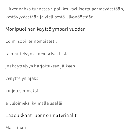
Hirvennahka tunnetaan poikkeuksellisesta pehmeydestään,
kestävyydestään ja ylellisestä ulkonäöstään.
Monipuolinen käyttö ympäri vuoden
Loimi sopii erinomaisesti:
lämmittelyyn ennen ratsastusta
jäähdyttelyyn harjoituksen jälkeen
venyttelyn ajaksi
kuljetusloimeksi
alusloimeksi kylmällä säällä
Laadukkaat luonnonmateriaalit
Materiaali: