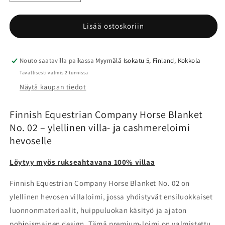
tuotteen
tuotteen
Finnish
Finnish
Equestrian
Equestrian
Lisää ostoskoriin
Company
Company
Horse
Horse
Blanket
Blanket
Nouto saatavilla paikassa
Myymälä Isokatu 5, Finland, Kokkola
No.
No.
Tavallisesti valmis 2 tunnissa
02
02
Näytä kaupan tiedot
-
-
villaloimi
villaloimi
määrää
määrää
Finnish Equestrian Company Horse Blanket
No. 02 – ylellinen villa- ja cashmereloimi
hevoselle
Löytyy myös rukseahtavana 100% villaa
Finnish Equestrian Company Horse Blanket No. 02 on
ylellinen hevosen villaloimi, jossa yhdistyvät ensiluokkaiset
luonnonmateriaalit, huippuluokan käsityö ja ajaton
pohjoismainen design. Tämä premium-loimi on valmistettu