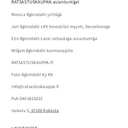
liinalla. Irrotettavat sisäpehmusteet voidaan
RATSASTUSKAUPAN asiantuntijat
pestä valmistajan ohjeiden mukaan. Älä käytä
Monica Björndahl-yrittäjä
voimakkaita pesuaineita tai liuottimia, sillä ne
voivat vahingoittaa kypärän materiaaleja.
Jori Björndahl-LKV hevostilat myynti, hevoshieroja
Elin Björndahl-Lassi-ratsastaja-asiantuntija
Wiljam Björndahl-kunnossapito
RATSASTUSKAUPPA.FI
Foto-Björndahl Ky Kb
info@ratsastuskauppa.fi
Puh 040 5618222
Isokatu 5
, 67100 Kokkola