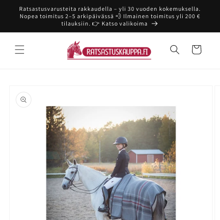
Ohita ja
Ratsastusvarusteita rakkaudella – yli 30 vuoden kokemuksella.
siirry
Nopea toimitus 2–5 arkipäivässä 💨 Ilmainen toimitus yli 200 €
sisältöön
tilauksiin. 👉 Katso valikoima
Ostoskori
Siirry
tuotetietoihin