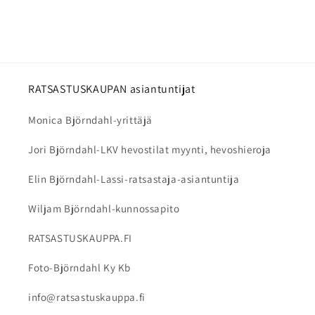
RATSASTUSKAUPAN asiantuntijat
Monica Björndahl-yrittäjä
Jori Björndahl-LKV hevostilat myynti, hevoshieroja
Elin Björndahl-Lassi-ratsastaja-asiantuntija
Wiljam Björndahl-kunnossapito
RATSASTUSKAUPPA.FI
Foto-Björndahl Ky Kb
info@ratsastuskauppa.fi