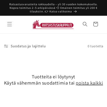
Ohita ja
Ratsastusvarusteita rakkaudella – yli 30 vuoden kokemuksella.
siirry
Nopea toimitus 2–5 arkipäivässä 💨 Ilmainen toimitus yli 200 €
sisältöön
tilauksiin. 👉 Katso valikoima
Ostoskori
Suodatus ja lajittelu
0 tuotetta
Tuotteita ei löytynyt
Käytä vähemmän suodattimia tai
poista kaikki