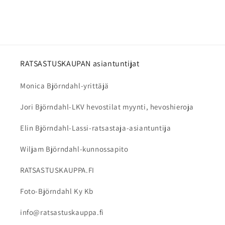
RATSASTUSKAUPAN asiantuntijat
Monica Björndahl-yrittäjä
Jori Björndahl-LKV hevostilat myynti, hevoshieroja
Elin Björndahl-Lassi-ratsastaja-asiantuntija
Wiljam Björndahl-kunnossapito
RATSASTUSKAUPPA.FI
Foto-Björndahl Ky Kb
info@ratsastuskauppa.fi