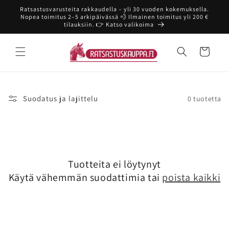
Ohita ja
Ratsastusvarusteita rakkaudella – yli 30 vuoden kokemuksella.
siirry
Nopea toimitus 2–5 arkipäivässä 💨 Ilmainen toimitus yli 200 €
sisältöön
tilauksiin. 👉 Katso valikoima
Ostoskori
Suodatus ja lajittelu
0 tuotetta
Tuotteita ei löytynyt
Käytä vähemmän suodattimia tai
poista kaikki