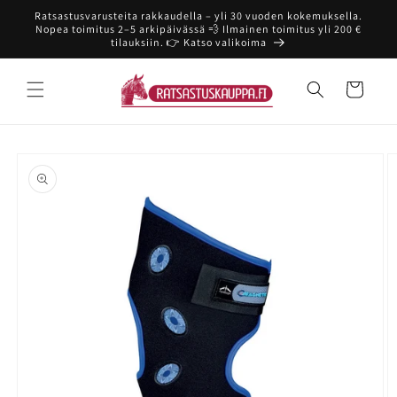
Ohita ja
Ratsastusvarusteita rakkaudella – yli 30 vuoden kokemuksella.
siirry
Nopea toimitus 2–5 arkipäivässä 💨 Ilmainen toimitus yli 200 €
sisältöön
tilauksiin. 👉 Katso valikoima
Ostoskori
Siirry
tuotetietoihin