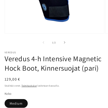
Avaa
A
aineisto
a
1
2
/
1
/
2
modaalisessa
m
ikkunassa
i
VEREDUS
Veredus 4-h Intensive Magnetic
Hock Boot, Kinnersuojat (pari)
Normaalihinta
129,00 €
Sisältää verot.
Toimituskulut
lasketaan kassalla.
Koko
Medium