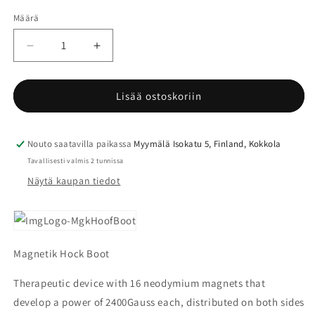
Määrä
Määrä
Vähennä
Lisää
tuotteen
tuotteen
Veredus
Veredus
4-
4-
Lisää ostoskoriin
h
h
Intensive
Intensive
Magnetic
Magnetic
Nouto saatavilla paikassa
Myymälä Isokatu 5, Finland, Kokkola
Hock
Hock
Tavallisesti valmis 2 tunnissa
Boot,
Boot,
Näytä kaupan tiedot
Kinnersuojat
Kinnersuojat
(pari)
(pari)
määrää
määrää
Magnetik Hock Boot
Therapeutic device with 16 neodymium magnets that
develop a power of 2400Gauss each, distributed on both sides