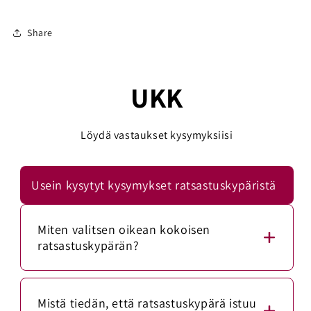
Share
UKK
Löydä vastaukset kysymyksiisi
Usein kysytyt kysymykset ratsastuskypäristä
Miten valitsen oikean kokoisen
ratsastuskypärän?
Mittaa päänympärys mittanauhalla noin 1–2
senttimetriä kulmakarvojen yläpuolelta. Vertaa
Mistä tiedän, että ratsastuskypärä istuu