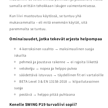
samalla erittäin tehokkaan iskujen vaimentamisessa.
Kun liivi muotoutuu käytössä, se tuntuu yhä
mukavammalta – eli mitä enemmän käytät, sitä
paremmalta se tuntuu.
Ominaisuudet, jotka tekevät arjesta helpompaa
4-kerroksinen vaahto → maksimaalinen suoja
iskuilta
pehmeä ja joustava rakenne → ei rajoita liikettä
vetoketju → nopea ja helppo pukea
säädettävä istuvuus → täydellinen fit eri vartaloille
BETA Level 3 & EN 13158-2018 → kilpailutasoinen
suoja
pestävä → helppo pitää puhtaana
Kenelle SWING P19 turvaliivi sopii?