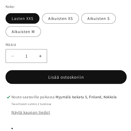
Koko:
Lasten XXS
Aikuisten XS
Aikuisten S
Aikuisten M
Määrä
Määrä
Vähennä
Lisää
tuotteen
tuotteen
SWING
SWING
P19
P19
Lisää ostoskoriin
turvaliivi
turvaliivi
ratsastukseen
ratsastukseen
määrää
määrää
Nouto saatavilla paikassa
Myymälä Isokatu 5, Finland, Kokkola
Tavallisesti valmis 2 tunnissa
Näytä kaupan tiedot