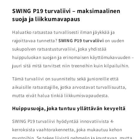
SWING P19 turvaliivi – maksimaalinen
suoja ja liikkumavapaus
Haluatko ratsastaa turvallisesti ilman jäykkää ja
rajoittavaa tunnetta?
SWING P19 turvaliivi
on uuden
sukupolven ratsastusturvaliivi, joka yhdistää
huippuluokan suojan ja erinomaisen käyttömukavuuden –
juuri sitä mitä tarvitset niin treeneihin kuin kilpailuihin.
Tämä turvaliivi on suunniteltu sekä junioreille että
aikuisille ratsastajille, jotka arvostavat turvallisuutta,
mutta eivät halua tinkiä liikkumisvapaudesta.
Huippusuoja, joka tuntuu yllättävän kevyeltä
SWING P19 turvaliivi hyödyntää innovatiivista 4-
kerroksista vaahtorakennetta, joka mukautuu kehon
muotoihin. Se tekee liivistä pehmeän ja joustavan, mutta