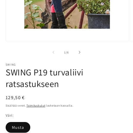
Avaa
A
aineisto
a
1
2
/
1
/
6
modaalisessa
m
ikkunassa
i
SWING
SWING P19 turvaliivi
ratsastukseen
Normaalihinta
129,50 €
Sisältää verot.
Toimituskulut
lasketaan kassalla.
Väri:
Musta