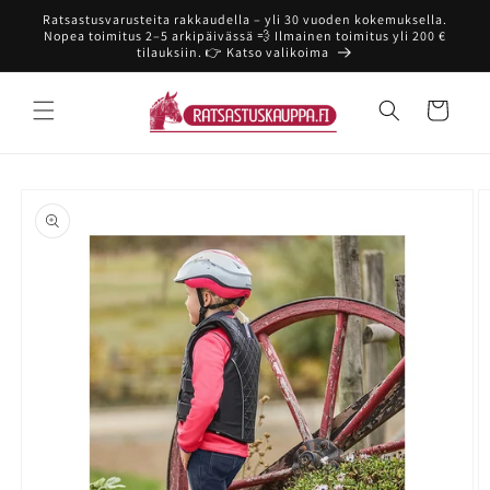
Ohita ja
Ratsastusvarusteita rakkaudella – yli 30 vuoden kokemuksella.
siirry
Nopea toimitus 2–5 arkipäivässä 💨 Ilmainen toimitus yli 200 €
sisältöön
tilauksiin. 👉 Katso valikoima
Ostoskori
Siirry
tuotetietoihin