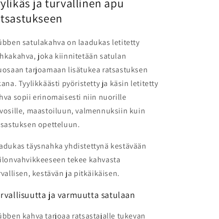
yylikäs ja turvallinen apu
atsastukseen
übben satulakahva on laadukas letitetty
hkakahva, joka kiinnitetään satulan
uosaan tarjoamaan lisätukea ratsastuksen
kana. Tyylikkäästi pyöristetty ja käsin letitetty
hva sopii erinomaisesti niin nuorille
vosille, maastoiluun, valmennuksiin kuin
tsastuksen opetteluun.
adukas täysnahka yhdistettynä kestävään
ilonvahvikkeeseen tekee kahvasta
rvallisen, kestävän ja pitkäikäisen.
rvallisuutta ja varmuutta satulaan
übben kahva tarjoaa ratsastajalle tukevan