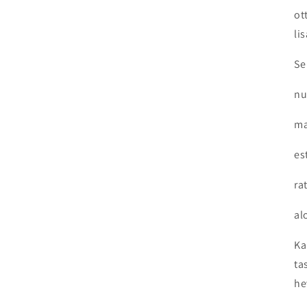
ot
li
Se
nu
ma
es
ra
al
Ka
ta
he