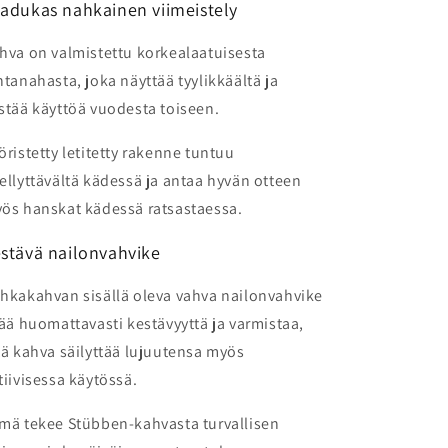
adukas nahkainen viimeistely
hva on valmistettu korkealaatuisesta
ntanahasta, joka näyttää tyylikkäältä ja
stää käyttöä vuodesta toiseen.
öristetty letitetty rakenne tuntuu
ellyttävältä kädessä ja antaa hyvän otteen
ös hanskat kädessä ratsastaessa.
stävä nailonvahvike
hkakahvan sisällä oleva vahva nailonvahvike
sää huomattavasti kestävyyttä ja varmistaa,
tä kahva säilyttää lujuutensa myös
tiivisessa käytössä.
mä tekee Stübben-kahvasta turvallisen