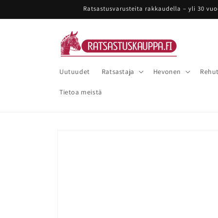
Ohita ja
Ratsastusvarusteita rakkaudella – yli 30 vu
siirry
sisältöön
Uutuudet
Ratsastaja
Hevonen
Rehut
Tietoa meistä
Siirry
tuotetietoihin