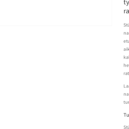
t
r
St
na
et
ai
ka
he
ra
La
na
tu
Tu
St