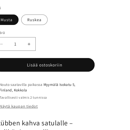
i
Musta
Ruskea
ärä
ärä
Vähennä
Lisää
tuotteen
tuotteen
Stübben
Stübben
kahva
kahva
Lisää ostoskoriin
satulalle
satulalle
määrää
määrää
Nouto saatavilla paikassa
Myymälä Isokatu 5,
Finland, Kokkola
Tavallisesti valmis 2 tunnissa
Näytä kaupan tiedot
tübben kahva satulalle –