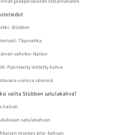
linnan jokapäiväiseen ratsastukseen.
otetiedot
rkki: Stübben
teriaali: Täysnahka
säinen vahvike: Nailon
lli: Pyöristetty letitetty kahva
atavana useissa väreissä
ksi valita Stübben satulakahva?
s haluat:
adukkaan satulakahvan
hkaisen monkey grip -kahvan