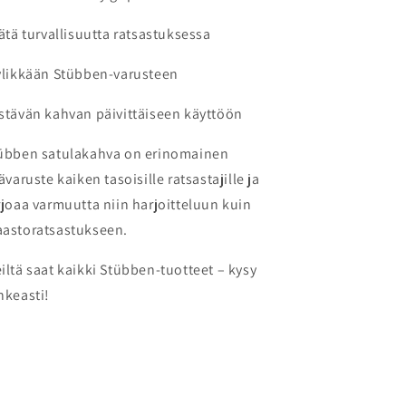
sätä turvallisuutta ratsastuksessa
ylikkään Stübben-varusteen
stävän kahvan päivittäiseen käyttöön
übben satulakahva on erinomainen
sävaruste kaiken tasoisille ratsastajille ja
rjoaa varmuutta niin harjoitteluun kuin
astoratsastukseen.
iltä saat kaikki Stübben-tuotteet – kysy
hkeasti!