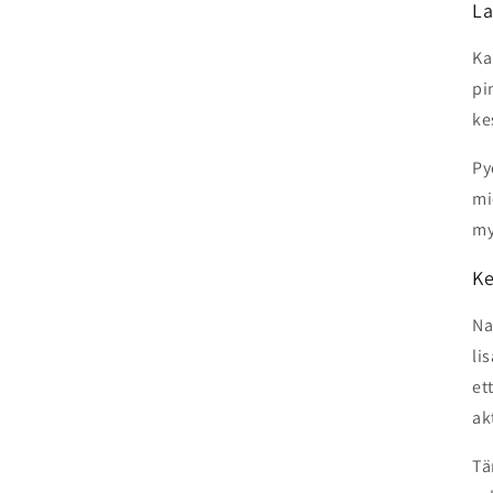
La
Ka
pi
ke
Py
mi
my
Ke
Na
li
et
ak
Tä