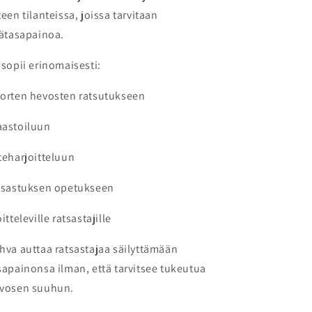
teen tilanteissa, joissa tarvitaan
sätasapainoa.
 sopii erinomaisesti:
orten hevosten ratsutukseen
astoiluun
teharjoitteluun
tsastuksen opetukseen
oitteleville ratsastajille
hva auttaa ratsastajaa säilyttämään
sapainonsa ilman, että tarvitsee tukeutua
vosen suuhun.