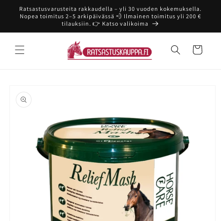
Ohita ja
Ratsastusvarusteita rakkaudella – yli 30 vuoden kokemuksella.
siirry
Nopea toimitus 2–5 arkipäivässä 💨 Ilmainen toimitus yli 200 €
sisältöön
tilauksiin. 👉 Katso valikoima
Ostoskori
Siirry
tuotetietoihin