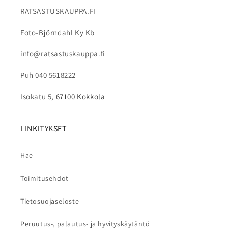
RATSASTUSKAUPPA.FI
Foto-Björndahl Ky Kb
info@ratsastuskauppa.fi
Puh 040 5618222
Isokatu 5
, 67100 Kokkola
LINKITYKSET
Hae
Toimitusehdot
Tietosuojaseloste
Peruutus-, palautus- ja hyvityskäytäntö