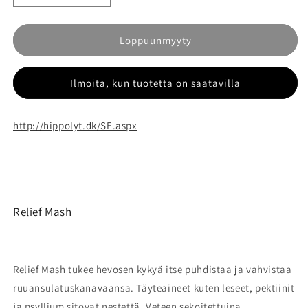
tuotteen
tuotteen
St
St
Hippolyt
Hippolyt
Loppuunmyyty
Relief
Relief
Mash
Mash
Ilmoita, kun tuotetta on saatavilla
määrää
määrää
http://hippolyt.dk/SE.aspx
Relief Mash
R
elief Mash tukee hevosen kykyä itse puhdistaa ja vahvistaa
ruuansulatuskanavaansa. Täyteaineet kuten leseet, pektiinit
ja psyllium sitovat nestettä. Veteen sekoitettuina,