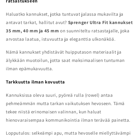
ratsastukseen
Haluatko kannukset, jotka tuntuvat jalassa mukavilta ja
antavat tarkat, hallitut avut?
Sprenger Ultra Fit kannukset
35 mm, 40 mm ja 45 mm
on suunniteltu ratsastajalle, joka
arvostaa laatua, istuvuutta ja eleganttia ulkonäköä.
Nämä kannukset yhdistävät huipputason materiaalit ja
älykkään muotoilun, jotta saat maksimaalisen tuntuman
ilman epämukavuutta.
Tarkkuutta ilman kovuutta
Kannuksissa oleva suuri, pyöreä rulla (rowel) antaa
pehmeämmän mutta tarkan vaikutuksen hevoseen. Tämä
tekee niistä erinomaisen valinnan, kun haluat
hienovaraisempaa kommunikointia ilman terävää painetta.
Lopputulos: selkeämpi apu, mutta hevoselle miellyttävämpi