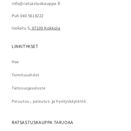
info@ratsastuskauppa.fi
Puh 040 5618222
Isokatu 5
, 67100 Kokkola
LINKITYKSET
Hae
Toimitusehdot
Tietosuojaseloste
Peruutus-, palautus- ja hyvityskäytäntö
RATSASTUSKAUPPA TARJOAA