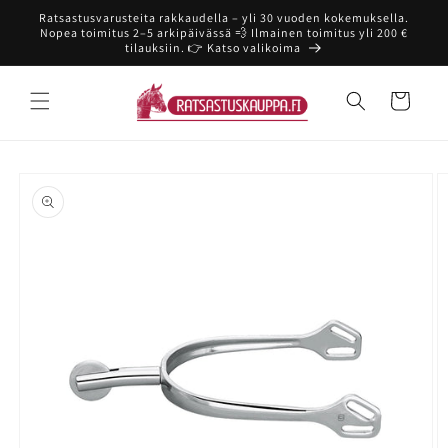
Ohita ja
Ratsastusvarusteita rakkaudella – yli 30 vuoden kokemuksella.
siirry
Nopea toimitus 2–5 arkipäivässä 💨 Ilmainen toimitus yli 200 €
sisältöön
tilauksiin. 👉 Katso valikoima
Ostoskori
Siirry
tuotetietoihin