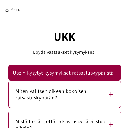
Share
UKK
Löydä vastaukset kysymyksiisi
Usein kysytyt kysymykset ratsastuskypäristä
Miten valitsen oikean kokoisen
ratsastuskypärän?
Mittaa päänympärys mittanauhalla noin 1–2
senttimetriä kulmakarvojen yläpuolelta. Vertaa
Mistä tiedän, että ratsastuskypärä istuu
mittaa kypärän kokotaulukkoon.
oikein?