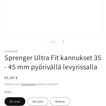
Avaa
A
aineisto
a
1
2
/
1
/
3
modaalisessa
m
ikkunassa
i
SPRENGER
Sprenger Ultra Fit kannukset 35
- 45 mm pyörivällä levyrissalla
Normaalihinta
65,90 €
Sisältää verot.
Toimituskulut
lasketaan kassalla.
Koko:
35 mm
40 mm
45mm