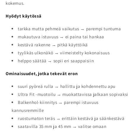
kokemus.
Hyödyt käytössä
tarkka mutta pehmeä vaikutus → parempi tuntuma
mukautuva istuvuus → ei paina tai hankaa
kestävä rakenne → pitkä käyttöikä
tyylikäs ulkonäkö → viimeistelty kokonaisuus
helppo säätää → sopii eri saappaisiin
Ominaisuudet, jotka tekevät eron
suuri pyöreä rulla → hallittu ja kohdennettu apu
Ultra Fit -muotoilu → muokattavissa jalkaan sopivaksi
Balkenhol-kiinnitys → parempi istuvuus
kannusremmille
ruostumaton teräs → erittäin kestävä ja säänkestävä
saatavilla 35 mm ja 45 mm → valitse omaan