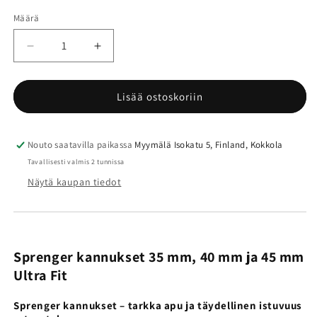
Määrä
Määrä
Vähennä
Lisää
tuotteen
tuotteen
Sprenger
Sprenger
Ultra
Ultra
Lisää ostoskoriin
Fit
Fit
kannukset
kannukset
35
35
Nouto saatavilla paikassa
Myymälä Isokatu 5, Finland, Kokkola
-
-
Tavallisesti valmis 2 tunnissa
45
45
Näytä kaupan tiedot
mm
mm
pyörivällä
pyörivällä
levyrissalla
levyrissalla
määrää
määrää
Sprenger kannukset 35 mm, 40 mm ja 45 mm
Ultra Fit
Sprenger kannukset – tarkka apu ja täydellinen istuvuus