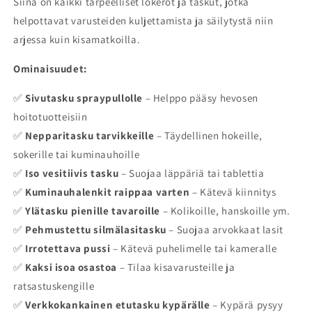
Siinä on kaikki tarpeelliset lokerot ja taskut, jotka
helpottavat varusteiden kuljettamista ja säilytystä niin
arjessa kuin kisamatkoilla.
Ominaisuudet:
✅
Sivutasku spraypullolle
– Helppo pääsy hevosen
hoitotuotteisiin
✅
Nepparitasku tarvikkeille
– Täydellinen hokeille,
sokerille tai kuminauhoille
✅
Iso vesitiivis tasku
– Suojaa läppäriä tai tablettia
✅
Kuminauhalenkit raippaa varten
– Kätevä kiinnitys
✅
Ylätasku pienille tavaroille
– Kolikoille, hanskoille ym.
✅
Pehmustettu silmälasitasku
– Suojaa arvokkaat lasit
✅
Irrotettava pussi
– Kätevä puhelimelle tai kameralle
✅
Kaksi isoa osastoa
– Tilaa kisavarusteille ja
ratsastuskengille
✅
Verkkokankainen etutasku kypärälle
– Kypärä pysyy