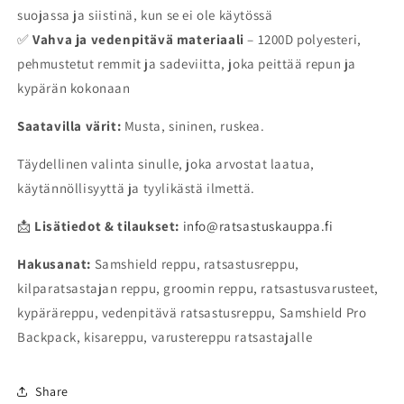
suojassa ja siistinä, kun se ei ole käytössä
✅
Vahva ja vedenpitävä materiaali
– 1200D polyesteri,
pehmustetut remmit ja sadeviitta, joka peittää repun ja
kypärän kokonaan
Saatavilla värit:
Musta, sininen, ruskea.
Täydellinen valinta sinulle, joka arvostat laatua,
käytännöllisyyttä ja tyylikästä ilmettä.
📩
Lisätiedot & tilaukset:
info@ratsastuskauppa.fi
Hakusanat:
Samshield reppu, ratsastusreppu,
kilparatsastajan reppu, groomin reppu, ratsastusvarusteet,
kypäräreppu, vedenpitävä ratsastusreppu, Samshield Pro
Backpack, kisareppu, varustereppu ratsastajalle
Share