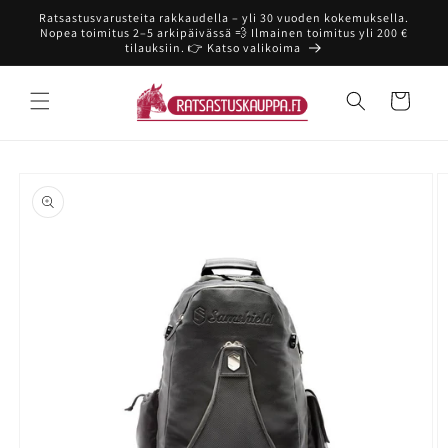
Ohita ja
Ratsastusvarusteita rakkaudella – yli 30 vuoden kokemuksella.
siirry
Nopea toimitus 2–5 arkipäivässä 💨 Ilmainen toimitus yli 200 €
sisältöön
tilauksiin. 👉 Katso valikoima
Ostoskori
Siirry
tuotetietoihin