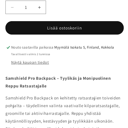
Vähennä
Lisää
tuotteen
tuotteen
Samshield
Samshield
Reppu
Reppu
Lisää ostoskoriin
määrää
määrää
Nouto saatavilla paikassa
Myymälä Isokatu 5, Finland, Kokkola
Tavallisesti valmis 2 tunnissa
Näytä kaupan tiedot
Samshield Pro Backpack – Tyylikäs ja Monipuolinen
Reppu Ratsastajalle
Samshield Pro Backpack on kehitetty ratsastajien toiveiden
pohjalta – täydellinen valinta vaativalle kilparatsastajalle,
groomille tai aktiiviharrastajalle. Reppu yhdistää
käytännöllisyyden, kestävyyden ja tyylikkään ulkonäön.