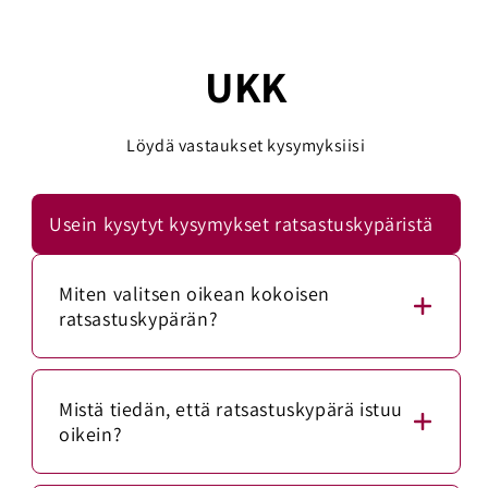
UKK
Löydä vastaukset kysymyksiisi
Usein kysytyt kysymykset ratsastuskypäristä
Miten valitsen oikean kokoisen
ratsastuskypärän?
Mittaa päänympärys mittanauhalla noin 1–2
senttimetriä kulmakarvojen yläpuolelta. Vertaa
Mistä tiedän, että ratsastuskypärä istuu
mittaa kypärän kokotaulukkoon.
oikein?
Ratsastuskypärän tulee istua napakasti, mutta
Oikein istuva ratsastuskypärä asettuu suorassa