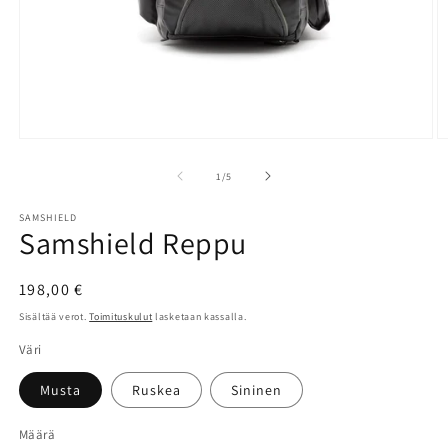
Avaa
A
aineisto
a
1
2
/
1
/
5
modaalisessa
m
ikkunassa
i
SAMSHIELD
Samshield Reppu
Normaalihinta
198,00 €
Sisältää verot.
Toimituskulut
lasketaan kassalla.
Väri
Musta
Ruskea
Sininen
Määrä
Määrä