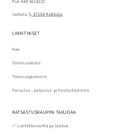
Puh 040 5618222
Isokatu 5
, 67100 Kokkola
LINKITYKSET
Hae
Toimitusehdot
Tietosuojaseloste
Peruutus-, palautus- ja hyvityskäytäntö
RATSASTUSKAUPPA TARJOAA
✅ Luotettavuutta ja laatua.