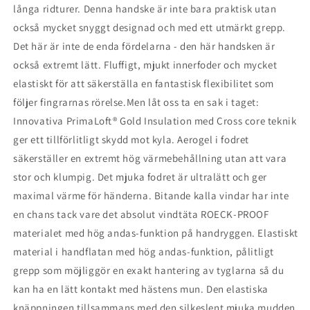
långa ridturer. Denna handske är inte bara praktisk utan
också mycket snyggt designad och med ett utmärkt grepp.
Det här är inte de enda fördelarna - den här handsken är
också extremt lätt. Fluffigt, mjukt innerfoder och mycket
elastiskt för att säkerställa en fantastisk flexibilitet som
följer fingrarnas rörelse.Men låt oss ta en sak i taget:
Innovativa PrimaLoft® Gold Insulation med Cross core teknik
ger ett tillförlitligt skydd mot kyla. Aerogel i fodret
säkerställer en extremt hög värmebehållning utan att vara
stor och klumpig. Det mjuka fodret är ultralätt och ger
maximal värme för händerna. Bitande kalla vindar har inte
en chans tack vare det absolut vindtäta ROECK-PROOF
materialet med hög andas-funktion på handryggen. Elastiskt
material i handflatan med hög andas-funktion, pålitligt
grepp som möjliggör en exakt hantering av tyglarna så du
kan ha en lätt kontakt med hästens mun. Den elastiska
knäppningen tillsammans med den silkeslent mjuka mudden