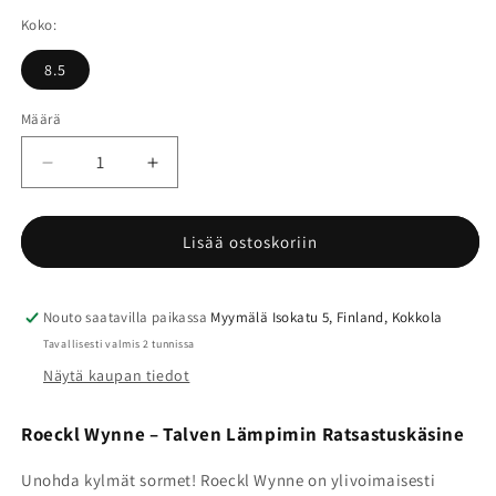
Koko:
8.5
Määrä
Määrä
Vähennä
Lisää
tuotteen
tuotteen
Roeckl
Roeckl
Wynne
Wynne
Lisää ostoskoriin
talviratsastuskäsine
talviratsastuskäsine
määrää
määrää
Nouto saatavilla paikassa
Myymälä Isokatu 5, Finland, Kokkola
Tavallisesti valmis 2 tunnissa
Näytä kaupan tiedot
Roeckl Wynne – Talven Lämpimin Ratsastuskäsine
Unohda kylmät sormet! Roeckl Wynne on ylivoimaisesti