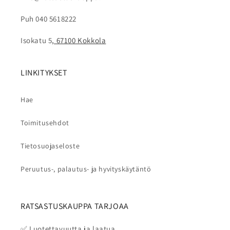
Puh 040 5618222
Isokatu 5
, 67100 Kokkola
LINKITYKSET
Hae
Toimitusehdot
Tietosuojaseloste
Peruutus-, palautus- ja hyvityskäytäntö
RATSASTUSKAUPPA TARJOAA
✅ Luotettavuutta ja laatua.