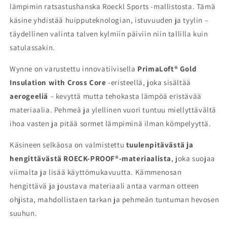
lämpimin ratsastushanska Roeckl Sports -mallistosta. Tämä
käsine yhdistää huipputeknologian, istuvuuden ja tyylin –
täydellinen valinta talven kylmiin päiviin niin tallilla kuin
satulassakin.
Wynne on varustettu innovatiivisella
PrimaLoft® Gold
Insulation with Cross Core
-eristeellä, joka sisältää
aerogeeliä
– kevyttä mutta tehokasta lämpöä eristävää
materiaalia. Pehmeä ja ylellinen vuori tuntuu miellyttävältä
ihoa vasten ja pitää sormet lämpiminä ilman kömpelyyttä.
Käsineen selkäosa on valmistettu
tuulenpitävästä ja
hengittävästä ROECK-PROOF®-materiaalista
, joka suojaa
viimalta ja lisää käyttömukavuutta. Kämmenosan
hengittävä ja joustava materiaali antaa varman otteen
ohjista, mahdollistaen tarkan ja pehmeän tuntuman hevosen
suuhun.