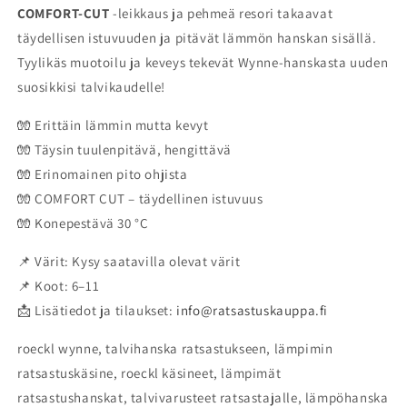
COMFORT-CUT
-leikkaus ja pehmeä resori takaavat
täydellisen istuvuuden ja pitävät lämmön hanskan sisällä.
Tyylikäs muotoilu ja keveys tekevät Wynne-hanskasta uuden
suosikkisi talvikaudelle!
🧤 Erittäin lämmin mutta kevyt
🧤 Täysin tuulenpitävä, hengittävä
🧤 Erinomainen pito ohjista
🧤 COMFORT CUT – täydellinen istuvuus
🧤 Konepestävä 30 °C
📌 Värit: Kysy saatavilla olevat värit
📌 Koot: 6–11
📩 Lisätiedot ja tilaukset:
info@ratsastuskauppa.fi
roeckl wynne, talvihanska ratsastukseen, lämpimin
ratsastuskäsine, roeckl käsineet, lämpimät
ratsastushanskat, talvivarusteet ratsastajalle, lämpöhanska