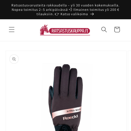
Ohita ja
Ratsastusvarusteita rakkaudella – yli 30 vuoden kokemuksella.
siirry
Nopea toimitus 2–5 arkipäivässä 💨 Ilmainen toimitus yli 200 €
sisältöön
tilauksiin. 👉 Katso valikoima
Ostoskori
Siirry
tuotetietoihin