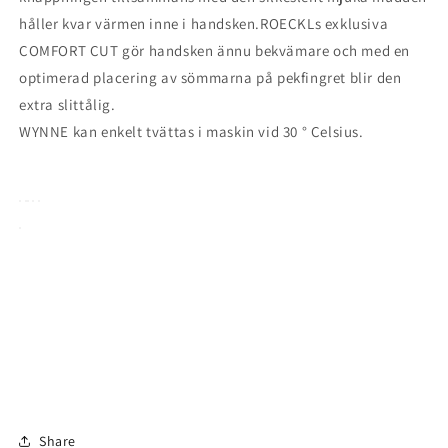
håller kvar värmen inne i handsken.ROECKLs exklusiva
COMFORT CUT gör handsken ännu bekvämare och med en
optimerad placering av sömmarna på pekfingret blir den
extra slittålig.
WYNNE kan enkelt tvättas i maskin vid 30 ° Celsius.
Share