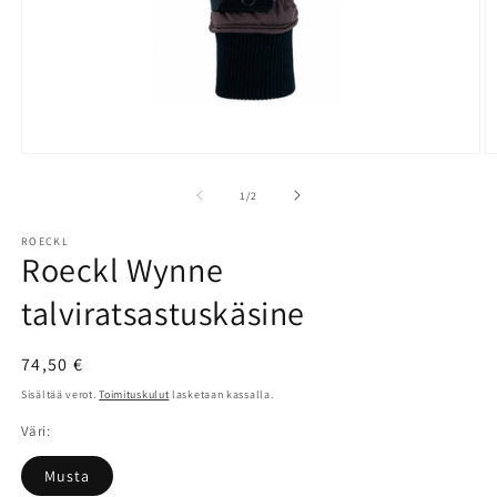
Avaa
A
aineisto
a
1
2
/
1
/
2
modaalisessa
m
ikkunassa
i
ROECKL
Roeckl Wynne
talviratsastuskäsine
Normaalihinta
74,50 €
Sisältää verot.
Toimituskulut
lasketaan kassalla.
Väri:
Musta