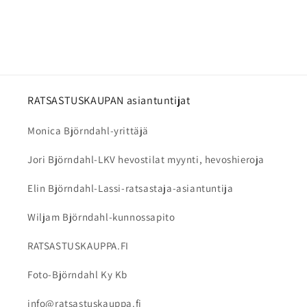
RATSASTUSKAUPAN asiantuntijat
Monica Björndahl-yrittäjä
Jori Björndahl-LKV hevostilat myynti, hevoshieroja
Elin Björndahl-Lassi-ratsastaja-asiantuntija
Wiljam Björndahl-kunnossapito
RATSASTUSKAUPPA.FI
Foto-Björndahl Ky Kb
info@ratsastuskauppa.fi