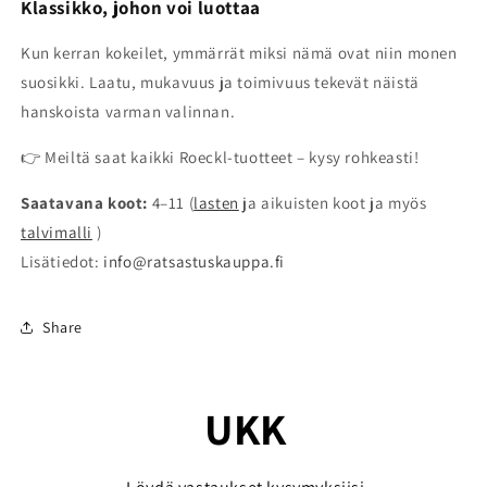
Klassikko, johon voi luottaa
Kun kerran kokeilet, ymmärrät miksi nämä ovat niin monen
suosikki. Laatu, mukavuus ja toimivuus tekevät näistä
hanskoista varman valinnan.
👉 Meiltä saat kaikki Roeckl-tuotteet – kysy rohkeasti!
Saatavana koot:
4–11 (
lasten
ja aikuisten koot ja myös
talvimalli
)
Lisätiedot:
info@ratsastuskauppa.fi
Share
UKK