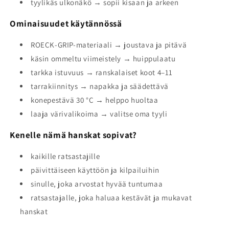
tyylikäs ulkonäkö → sopii kisaan ja arkeen
Ominaisuudet käytännössä
ROECK-GRIP-materiaali → joustava ja pitävä
käsin ommeltu viimeistely → huippulaatu
tarkka istuvuus → ranskalaiset koot 4–11
tarrakiinnitys → napakka ja säädettävä
konepestävä 30 °C → helppo huoltaa
laaja värivalikoima → valitse oma tyyli
Kenelle nämä hanskat sopivat?
kaikille ratsastajille
päivittäiseen käyttöön ja kilpailuihin
sinulle, joka arvostat hyvää tuntumaa
ratsastajalle, joka haluaa kestävät ja mukavat
hanskat