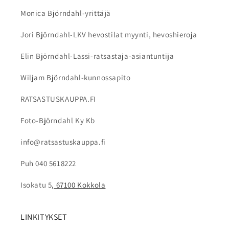
pestä valmistajan ohjeiden mukaan. Älä käytä
Monica Björndahl-yrittäjä
voimakkaita pesuaineita tai liuottimia, sillä ne
voivat vahingoittaa kypärän materiaaleja.
Jori Björndahl-LKV hevostilat myynti, hevoshieroja
Elin Björndahl-Lassi-ratsastaja-asiantuntija
Wiljam Björndahl-kunnossapito
RATSASTUSKAUPPA.FI
Foto-Björndahl Ky Kb
info@ratsastuskauppa.fi
Puh 040 5618222
Isokatu 5
, 67100 Kokkola
LINKITYKSET