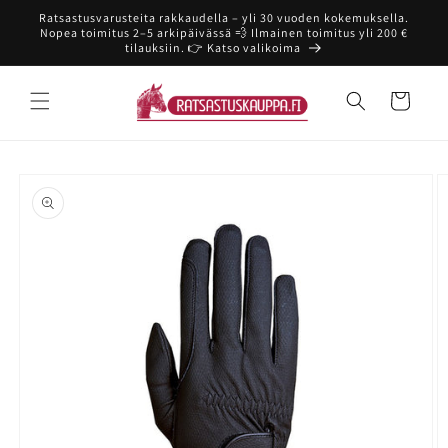
Ohita ja
Ratsastusvarusteita rakkaudella – yli 30 vuoden kokemuksella.
siirry
Nopea toimitus 2–5 arkipäivässä 💨 Ilmainen toimitus yli 200 €
sisältöön
tilauksiin. 👉 Katso valikoima
Ostoskori
Siirry
tuotetietoihin