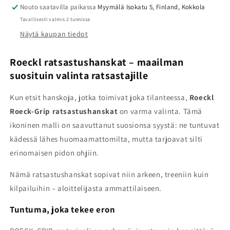
–
–
Nouto saatavilla paikassa
Myymälä Isokatu 5, Finland, Kokkola
täydellinen
täydellinen
Tavallisesti valmis 2 tunnissa
pito
pito
Näytä kaupan tiedot
ja
ja
istuvuus
istuvuus
määrää
määrää
Roeckl ratsastushanskat – maailman
suosituin valinta ratsastajille
Kun etsit hanskoja, jotka toimivat joka tilanteessa,
Roeckl
Roeck-Grip ratsastushanskat
on varma valinta. Tämä
ikoninen malli on saavuttanut suosionsa syystä: ne tuntuvat
kädessä lähes huomaamattomilta, mutta tarjoavat silti
erinomaisen pidon ohjiin.
Nämä ratsastushanskat sopivat niin arkeen, treeniin kuin
kilpailuihin – aloittelijasta ammattilaiseen.
Tuntuma, joka tekee eron