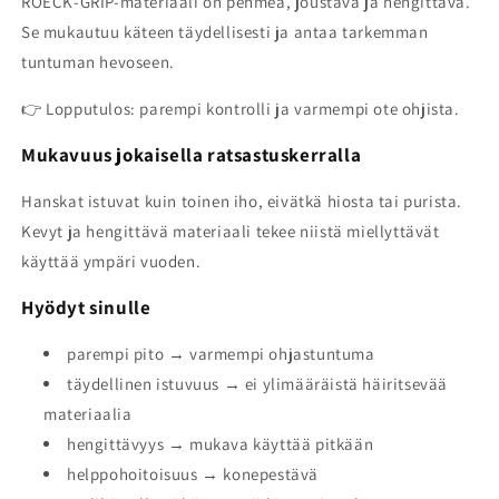
ROECK-GRIP-materiaali on pehmeä, joustava ja hengittävä.
Se mukautuu käteen täydellisesti ja antaa tarkemman
tuntuman hevoseen.
👉 Lopputulos: parempi kontrolli ja varmempi ote ohjista.
Mukavuus jokaisella ratsastuskerralla
Hanskat istuvat kuin toinen iho, eivätkä hiosta tai purista.
Kevyt ja hengittävä materiaali tekee niistä miellyttävät
käyttää ympäri vuoden.
Hyödyt sinulle
parempi pito → varmempi ohjastuntuma
täydellinen istuvuus → ei ylimääräistä häiritsevää
materiaalia
hengittävyys → mukava käyttää pitkään
helppohoitoisuus → konepestävä