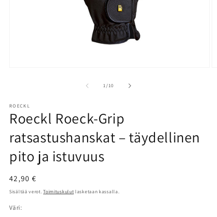
Avaa
A
aineisto
a
1
2
/
1
/
10
modaalisessa
m
ikkunassa
i
ROECKL
Roeckl Roeck-Grip
ratsastushanskat – täydellinen
pito ja istuvuus
Normaalihinta
42,90 €
Sisältää verot.
Toimituskulut
lasketaan kassalla.
Väri: