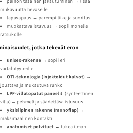
painon tasainen jakautuminen → lisää
mukavuutta hevoselle
lapavapaus → parempi liike ja suoritus
muokattava istuvuus → sopii monelle
ratsukolle
inaisuudet, jotka tekevät eron
unisex-rakenne
→ sopii eri
vartalotyypeille
OTI-teknologia (injektoidut kalvot)
→
joustava ja mukautuva runko
LPF-villatopatut paneelit
(synteettinen
villa)→ pehmeä ja säädettävä istuvuus
yksisiipinen rakenne (monoflap)
→
maksimaalinen kontakti
anatomiset polvituet
→ tukea ilman