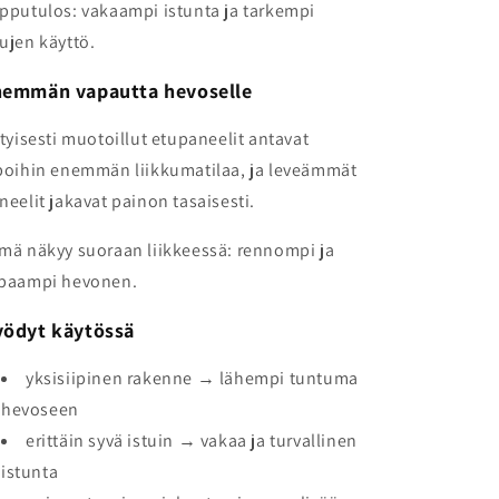
pputulos: vakaampi istunta ja tarkempi
ujen käyttö.
emmän vapautta hevoselle
ityisesti muotoillut etupaneelit antavat
poihin enemmän liikkumatilaa, ja leveämmät
neelit jakavat painon tasaisesti.
mä näkyy suoraan liikkeessä: rennompi ja
paampi hevonen.
ödyt käytössä
yksisiipinen rakenne → lähempi tuntuma
hevoseen
erittäin syvä istuin → vakaa ja turvallinen
istunta