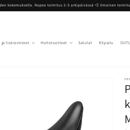
oden kokemuksella. Nopea toimitus 2–5 arkipäivässä 💨 Ilmainen toimitus
 ja lisäravinteet
Hoitotuotteet
Satulat
Kilpailu
OUT
PR
P
k