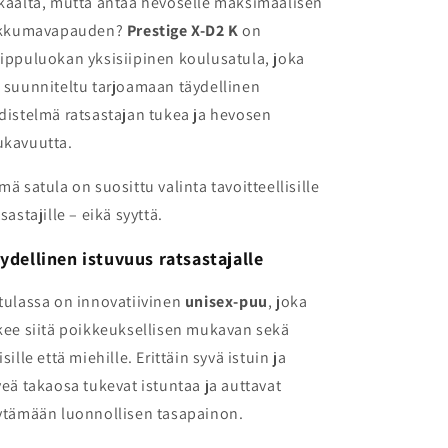
kaalta, mutta antaa hevoselle maksimaalisen
ikkumavapauden?
Prestige X-D2 K
on
ippuluokan yksisiipinen koulusatula, joka
 suunniteltu tarjoamaan täydellinen
distelmä ratsastajan tukea ja hevosen
kavuutta.
mä satula on suosittu valinta tavoitteellisille
tsastajille – eikä syyttä.
ydellinen istuvuus ratsastajalle
tulassa on innovatiivinen
unisex-puu
, joka
kee siitä poikkeuksellisen mukavan sekä
isille että miehille. Erittäin syvä istuin ja
veä takaosa tukevat istuntaa ja auttavat
ytämään luonnollisen tasapainon.