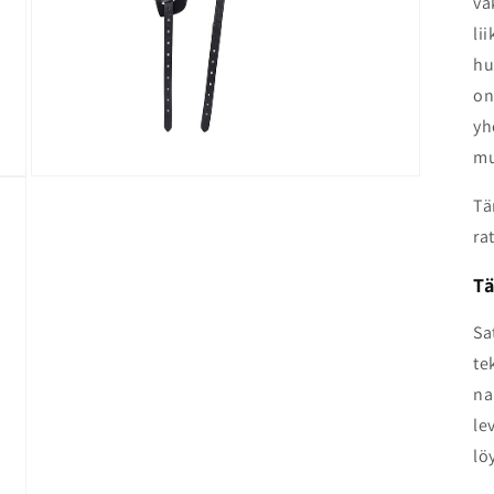
va
li
hu
on
yh
mu
Avaa
aineisto
Tä
9
modaalisessa
ra
ikkunassa
Tä
Sa
te
na
le
lö