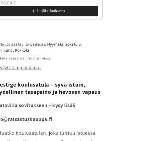
189,00 €
Lisää tilaukseen
Nouto saatavilla paikassa
Myymälä Isokatu 5,
Finland, Kokkola
Tavallisesti valmis 2 tunnissa
Näytä kaupan tiedot
estige koulusatula – syvä istuin,
ydellinen tasapaino ja hevosen vapaus
atavilla sovitukseen – kysy lisää
fo@ratsastuskauppa.fi
luatko koulusatulan, joka tuntuu istuessa