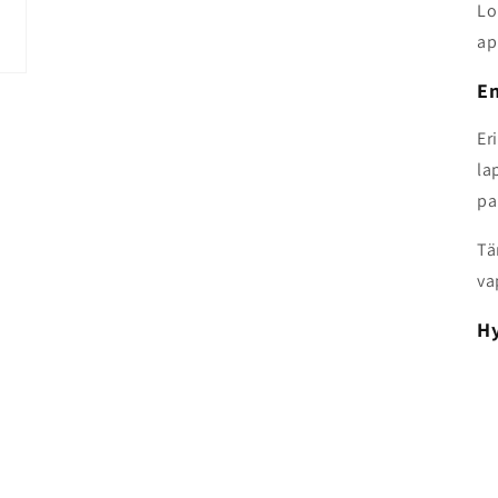
Lo
ap
En
Er
la
pa
Tä
va
Hy