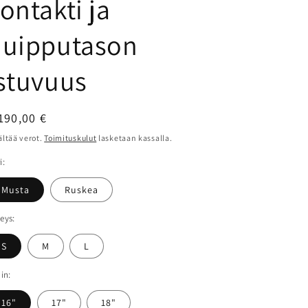
ontakti ja
huipputason
stuvuus
ormaalihinta
190,00 €
ältää verot.
Toimituskulut
lasketaan kassalla.
i:
Musta
Ruskea
eys:
S
M
L
uin:
16"
17"
18"