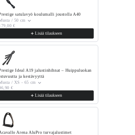
Prestige satulavyö koulumalli joustolla A40
Musta / 50 cm
179,00 €
Lisää tilaukseen
Prestige Ideal A19 jalustinhihnat – Huippuluokan
istuvuutta ja kestävyyttä
Musta / XS - 65 cm
96,90 €
Lisää tilaukseen
Acavallo Arena AluPro turvajalustimet