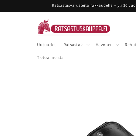
Ohita ja
Ratsastusvarusteita rakkaudella – yli 30 vu
siirry
sisältöön
Uutuudet
Ratsastaja
Hevonen
Rehut
Tietoa meistä
Siirry
tuotetietoihin