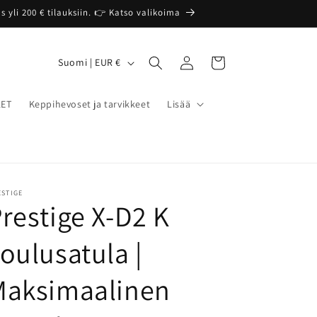
 yli 200 € tilauksiin. 👉 Katso valikoima
Kirjaudu
M
Ostoskori
Suomi | EUR €
sisään
a
a
LET
Keppihevoset ja tarvikkeet
Lisää
/
a
l
u
ESTIGE
restige X-D2 K
e
oulusatula |
Maksimaalinen