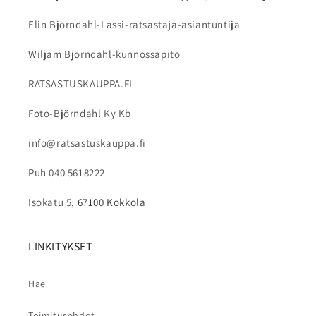
Elin Björndahl-Lassi-ratsastaja-asiantuntija
Wiljam Björndahl-kunnossapito
RATSASTUSKAUPPA.FI
Foto-Björndahl Ky Kb
info@ratsastuskauppa.fi
Puh 040 5618222
Isokatu 5
, 67100 Kokkola
LINKITYKSET
Hae
Toimitusehdot