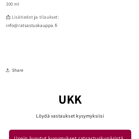
300 ml
📩 Lisätiedot ja tilaukset:
info@ratsastuskauppa.fi
Share
UKK
Löydä vastaukset kysymyksiisi
Usein kysytyt kysymykset ratsastuskypäristä