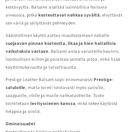
kestävyyttä. Balsami sisältää luonnollisia hoitavia
ainesosia, jotka
kosteuttavat nahkaa syvältä
, elvyttävät
sen väriä ja säilyttävät pehmeyden.
Säännöllinen käyttö auttaa muodostamaan nahalle
suojaavan pinnan kosteutta, likaa ja hien haitallisia
vaikutuksia vastaan
. Balsami antaa varusteille kauniin,
luonnollisen kiillon ja parantaa samalla pitoa, mikä lisää
käyttömukavuutta ja turvallisuutta.
Prestige Leather Balsam sopii erinomaisesti
Prestige-
satuloille
, mutta toimii loistavasti myös suitsille,
saappaille, vöille ja muille nahkatuotteille. Tuote
toimitetaan
levityssienen kanssa
, mikä tekee käytöstä
helppoa ja siistiä.
Ominaisuudet
Kosteuttava ja hoitava nahkabalsami