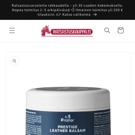
Ohita ja
Ratsastusvarusteita rakkaudella – yli 30 vuoden kokemuksella.
siirry
Nopea toimitus 2–5 arkipäivässä 💨 Ilmainen toimitus yli 200 €
sisältöön
tilauksiin. 👉 Katso valikoima
Ostoskori
Siirry
tuotetietoihin