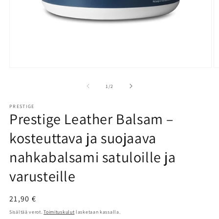
Avaa
A
aineisto
a
1
2
/
1
/
2
modaalisessa
m
ikkunassa
i
PRESTIGE
Prestige Leather Balsam –
kosteuttava ja suojaava
nahkabalsami satuloille ja
varusteille
Normaalihinta
21,90 €
Sisältää verot.
Toimituskulut
lasketaan kassalla.