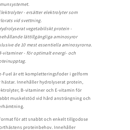
munsystemet.
Elektrolyter - ersätter elektrolyter som
rlorats vid svettning.
Hydrolyserat vegetabiliskt protein -
nehållande lättillgängliga aminosyror
klusive de 10 mest essentiella aminosyrorna.
B-vitaminer - för optimalt energi- och
oteinupptag.
e-Fuel är ett kompletteringsfoder i gelform
r hästar. Innehåller hydrolyserat protein,
ektrolyter, B-vitaminer och E-vitamin för
abbt muskelstöd vid hård ansträngning och
erhämtning.
format för att snabbt och enkelt tillgodose
orthästens proteinbehov. Innehåller