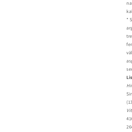
na
ka
* 
ar
tr
fen
vä
as
ser
Li
Hi
Si
(1
Vi
41
26