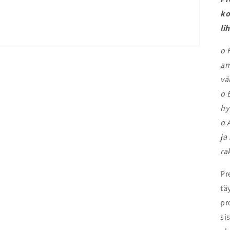
ko
li
o 
am
vä
o 
hy
o 
ja
ra
Pr
tä
pr
si