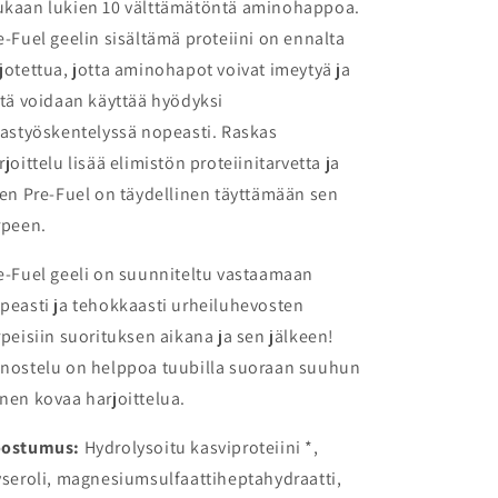
kaan lukien 10 välttämätöntä aminohappoa.
e-Fuel geelin sisältämä proteiini on ennalta
jotettua, jotta aminohapot voivat imeytyä ja
itä voidaan käyttää hyödyksi
hastyöskentelyssä nopeasti. Raskas
rjoittelu lisää elimistön proteiinitarvetta ja
ten Pre-Fuel on täydellinen täyttämään sen
rpeen.
e-Fuel geeli on suunniteltu vastaamaan
peasti ja tehokkaasti urheiluhevosten
rpeisiin suorituksen aikana ja sen jälkeen!
nostelu on helppoa tuubilla suoraan suuhun
nen kovaa harjoittelua.
ostumus:
Hydrolysoitu kasviproteiini *,
yseroli, magnesiumsulfaattiheptahydraatti,