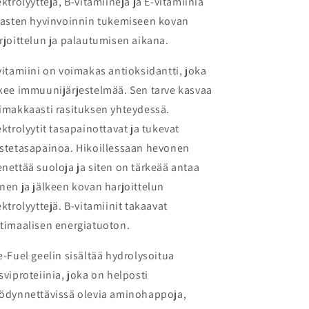
ektrolyyttejä, B-vitamiineja ja E-vitamiinia
hasten hyvinvoinnin tukemiseen kovan
rjoittelun ja palautumisen aikana.
vitamiini on voimakas antioksidantti, joka
kee immuunijärjestelmää. Sen tarve kasvaa
imakkaasti rasituksen yhteydessä.
ektrolyytit tasapainottavat ja tukevat
stetasapainoa. Hikoillessaan hevonen
nettää suoloja ja siten on tärkeää antaa
nen ja jälkeen kovan harjoittelun
ektrolyyttejä. B-vitamiinit takaavat
timaalisen energiatuoton.
e-Fuel geelin sisältää hydrolysoitua
sviproteiinia, joka on helposti
ödynnettävissä olevia aminohappoja,