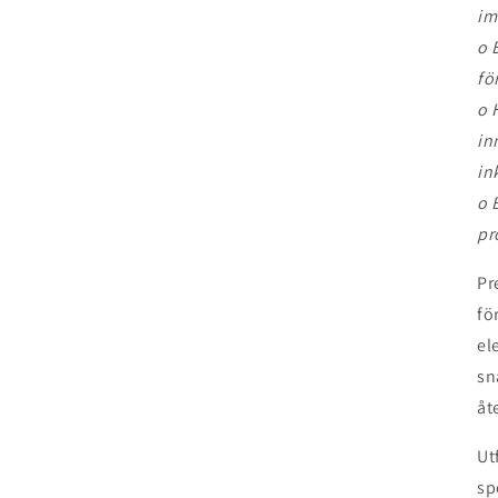
im
o 
fö
o 
in
in
o 
pr
Pr
fö
el
sn
åt
Ut
sp