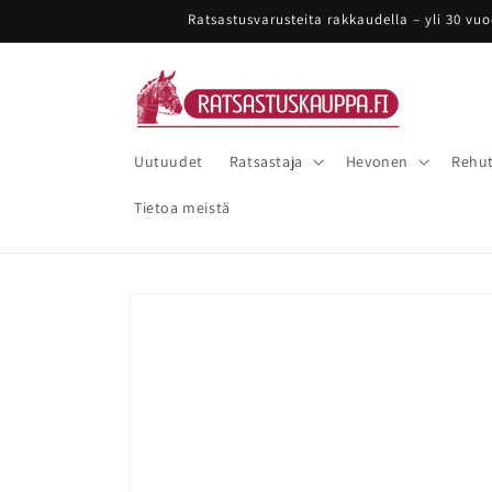
Ohita ja
Ratsastusvarusteita rakkaudella – yli 30 vu
siirry
sisältöön
Uutuudet
Ratsastaja
Hevonen
Rehut
Tietoa meistä
Siirry
tuotetietoihin