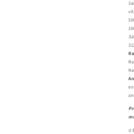
3a
vi
50
16
Sä
31
Ra
Ra
Na
An
en
an
Pr
mu
o 