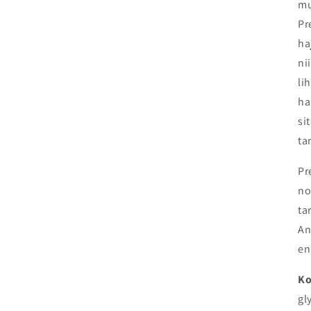
mu
Pr
ha
ni
li
ha
si
ta
Pr
no
ta
An
en
Ko
gl