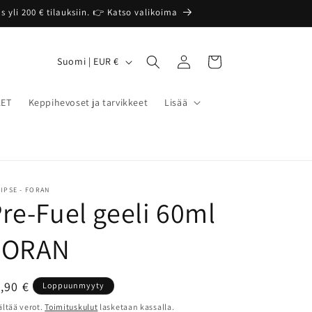
 yli 200 € tilauksiin. 👉 Katso valikoima
Kirjaudu
M
Ostoskori
Suomi | EUR €
sisään
a
a
LET
Keppihevoset ja tarvikkeet
Lisää
/
a
l
u
IPSE - FORAN
re-Fuel geeli 60ml
e
FORAN
ormaalihinta
,90 €
Loppuunmyyty
ältää verot.
Toimituskulut
lasketaan kassalla.