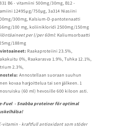
831 B6 - vitamiini 500mg/30mg, B12 -
tamiini 12495µg/750µg, 3a314 Niasiini
00mg/300mg, Kalsium-D-pantotenaatti
66mg/100 mg, koliinikloridi 2500mg/150mg
ilöntäaineet per l/per 60ml:
Kaliumsorbaatti
25mg/188mg
vintoaineet:
Raakaproteiini 23.5%,
akakuitu 0%, Raakarasva 1.9%, Tuhka 12.1%,
trium 2.3%,
nostelu:
Annostellaan suoraan suuhun
nen kovaa harjoittelua tai sen jälkeen. 1
nosruisku (60 ml) hevosille 600 kiloon asti.
e-Fuel - Snabba proteiner för optimal
skelhälsa!
E-vitamin - kraftfull antioxidant som stöder