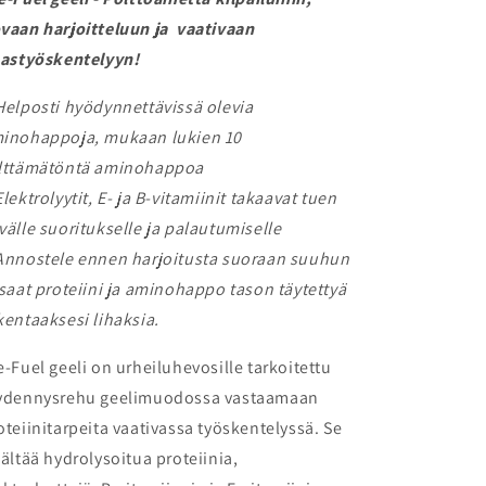
vaan harjoitteluun ja vaativaan
hastyöskentelyyn!
Helposti hyödynnettävissä olevia
inohappoja, mukaan lukien 10
lttämätöntä aminohappoa
Elektrolyytit, E- ja B-vitamiinit takaavat tuen
välle suoritukselle ja palautumiselle
Annostele ennen harjoitusta suoraan suuhun
 saat proteiini ja aminohappo tason täytettyä
kentaaksesi lihaksia.
e-Fuel geeli on urheiluhevosille tarkoitettu
ydennysrehu geelimuodossa vastaamaan
oteiinitarpeita vaativassa työskentelyssä. Se
sältää hydrolysoitua proteiinia,