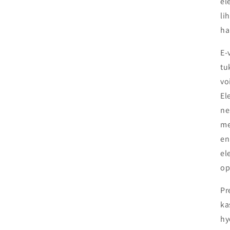
el
li
ha
E-
tu
vo
El
ne
me
en
el
op
Pr
ka
hy