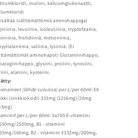
triumkloridi, inuliini, kalsiumglukonaatti,
liumkloridi
Sisältää (välttämättömiä aminohappoja)
giniinia, leusiinia, isoleusiinia, tryptofaania,
eoniinia, histidiiniä, metioniinia,
yylialaniinia, valiinia, lysiiniä. (Ei
lttämättömät aminohapot) Glutamiinihappo,
paragiinihappo, glysiini, proliini, tyrosiini,
iini, alaniini, kysteiini.
sätty:
venaineet (lähde suluissa) per L/per 60ml:
E6
nkki (sinkkioksidi) 333mg (2216mg)/20mg
33mg)
tamiinit per L/per 60ml:
3a700 E-vitamiini
650mg/2500mg, B1 - vitamiini
65mg/160mg, B2 - vitamiini 3332mg/200mg,