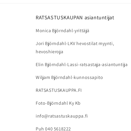
RATSASTUSKAUPAN asiantuntijat
Monica Björndahl-yrittäjä
Jori Björndahl-LKV hevostilat myynti,
hevoshieroja
Elin Björndahl-Lassi-ratsastaja-asiantuntija
Wiljam Björndahl-kunnossapito
RATSASTUSKAUPPA.FI
Foto-Björndahl Ky Kb
info@ratsastuskauppa.fi
Puh 040 5618222