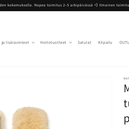
oden kokemuksella. Nopea toimitus 2–5 arkipäivässä 💨 Ilmainen toimitus
 ja lisäravinteet
Hoitotuotteet
Satulat
Kilpailu
OUT
MA