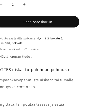
Vähennä
Lisää
tuotteen
tuotteen
MATTES
MATTES
niska-
niska-
Lisää ostoskoriin
turpahihnan
turpahihnan
pehmuste
pehmuste
määrää
määrää
Nouto saatavilla paikassa
Myymälä Isokatu 5,
Finland, Kokkola
Tavallisesti valmis 2 tunnissa
Näytä kaupan tiedot
TTES niska- turpahihnan pehmuste
mpaankarvapehmuste niskaan tai turvalle.
innitys velcrotarralla.
ngittävä, lämpötilaa tasaava ja estää