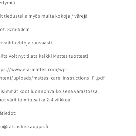
ertymiä
it tiedustella myös muita kokoja / värejä
ot: 8cm-50cm
rivaihtoehtoja runsaasti
iltä voit nyt tilata kaikki Mattes tuotteet!
tps://www.e-a-mattes.com/wp-
ntent/uploads/mattes_care_instructions_FI.pdf
eisimmät koot luonnonvalkoisena varastossa,
ut värit toimitusaika 2-4 viikkoa
sätiedot:
fo@ratsastuskauppa.fi