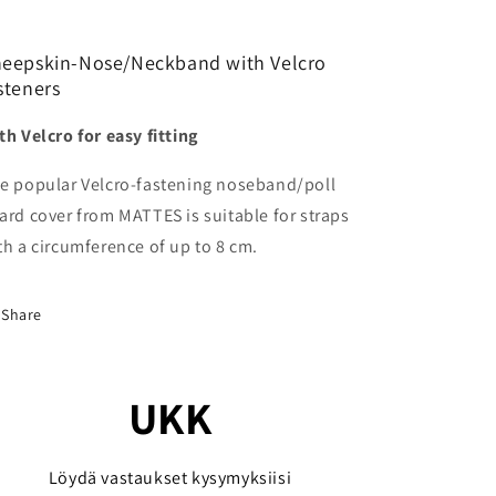
eepskin-Nose/Neckband with Velcro
steners
th Velcro for easy fitting
e popular Velcro-fastening noseband/poll
ard cover from MATTES is suitable for straps
th a circumference of up to 8 cm.
Share
UKK
Löydä vastaukset kysymyksiisi