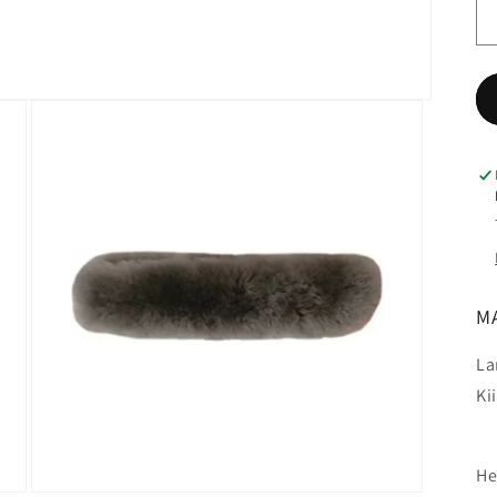
MA
La
Ki
He