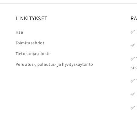
LINKITYKSET
R
✅ 
Hae
Toimitusehdot
✅ 
Tietosuojaseloste
✅ 
Peruutus-, palautus- ja hyvityskäytäntö
sis
✅ 
✅ 
✅ 