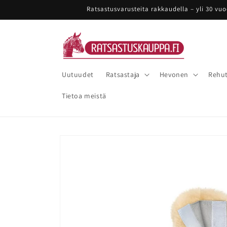
Ohita ja
Ratsastusvarusteita rakkaudella – yli 30 vu
siirry
sisältöön
Uutuudet
Ratsastaja
Hevonen
Rehut
Tietoa meistä
Siirry
tuotetietoihin