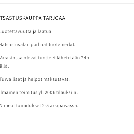
Puhdista ulkopinta kostealla ja
pehmeällä liinalla. Irrotettavat
ATSASTUSKAUPPA TARJOAA
sisäpehmusteet voidaan pestä
valmistajan ohjeiden mukaan. Älä
Luotettavuutta ja laatua.
käytä voimakkaita pesuaineita tai
Ratsastusalan parhaat tuotemerkit.
liuottimia, sillä ne voivat vahingoittaa
kypärän materiaaleja.
Varastossa olevat tuotteet lähetetään 24h
ällä.
Turvalliset ja helpot maksutavat.
Ilmainen toimitus yli 200€ tilauksiin.
Nopeat toimitukset 2-5 arkipäivässä.