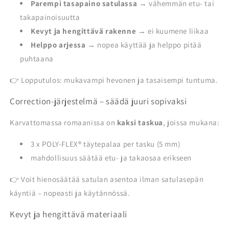
Parempi tasapaino satulassa
→ vähemmän etu- tai
takapainoisuutta
Kevyt ja hengittävä rakenne
→ ei kuumene liikaa
Helppo arjessa
→ nopea käyttää ja helppo pitää
puhtaana
👉 Lopputulos: mukavampi hevonen ja tasaisempi tuntuma.
Correction-järjestelmä – säädä juuri sopivaksi
Karvattomassa romaanissa on
kaksi taskua
, joissa mukana:
3 x POLY-FLEX® täytepalaa per tasku (5 mm)
mahdollisuus säätää etu- ja takaosaa erikseen
👉 Voit hienosäätää satulan asentoa ilman satulasepän
käyntiä – nopeasti ja käytännössä.
Kevyt ja hengittävä materiaali