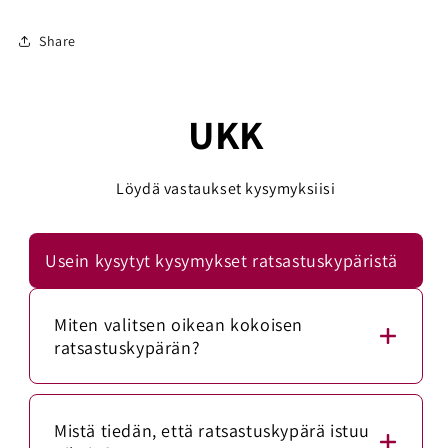
Share
UKK
Löydä vastaukset kysymyksiisi
Usein kysytyt kysymykset ratsastuskypäristä
Miten valitsen oikean kokoisen
ratsastuskypärän?
Mittaa päänympärys mittanauhalla noin 1–2
senttimetriä kulmakarvojen yläpuolelta. Vertaa
Mistä tiedän, että ratsastuskypärä istuu