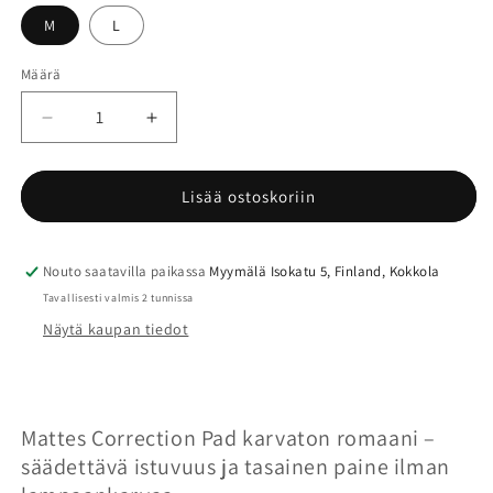
M
L
Määrä
Määrä
Vähennä
Lisää
tuotteen
tuotteen
Mattes
Mattes
Correction
Correction
Lisää ostoskoriin
Pad
Pad
karvaton
karvaton
romaani
romaani
Nouto saatavilla paikassa
Myymälä Isokatu 5, Finland, Kokkola
korjauspaloilla
korjauspaloilla
Tavallisesti valmis 2 tunnissa
määrää
määrää
Näytä kaupan tiedot
Mattes Correction Pad karvaton romaani –
säädettävä istuvuus ja tasainen paine ilman