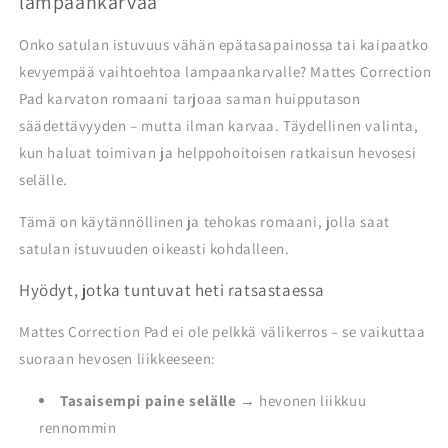
lampaankarvaa
Onko satulan istuvuus vähän epätasapainossa tai kaipaatko
kevyempää vaihtoehtoa lampaankarvalle? Mattes Correction
Pad karvaton romaani tarjoaa saman huipputason
säädettävyyden – mutta ilman karvaa. Täydellinen valinta,
kun haluat toimivan ja helppohoitoisen ratkaisun hevosesi
selälle.
Tämä on käytännöllinen ja tehokas romaani, jolla saat
satulan istuvuuden oikeasti kohdalleen.
Hyödyt, jotka tuntuvat heti ratsastaessa
Mattes Correction Pad ei ole pelkkä välikerros – se vaikuttaa
suoraan hevosen liikkeeseen:
Tasaisempi paine selälle
→ hevonen liikkuu
rennommin