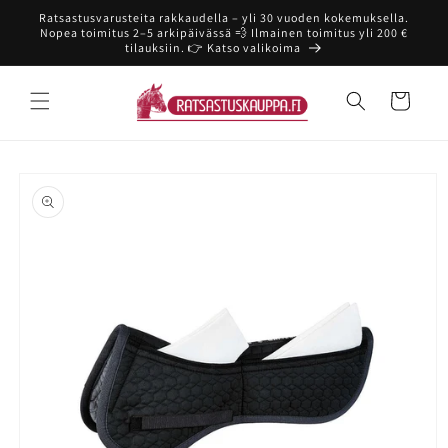
Ohita ja
Ratsastusvarusteita rakkaudella – yli 30 vuoden kokemuksella.
siirry
Nopea toimitus 2–5 arkipäivässä 💨 Ilmainen toimitus yli 200 €
sisältöön
tilauksiin. 👉 Katso valikoima
Ostoskori
Siirry
tuotetietoihin