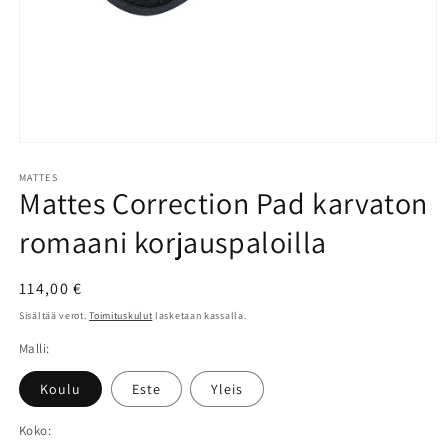
Avaa
aineisto
1
MATTES
Mattes Correction Pad karvaton
modaalisessa
ikkunassa
romaani korjauspaloilla
Normaalihinta
114,00 €
Sisältää verot.
Toimituskulut
lasketaan kassalla.
Malli:
Koulu
Este
Yleis
Koko: