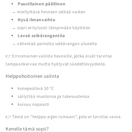
Puuvillainen päällinen
→ miellyttävä hevosen selkää vasten
Hyvä ilmanvaihto
→ sopii erityisesti lämpimään käyttöön
Leveä selkärangantila
→ vähentää painetta selkärangan alueelta
👉 Erinomainen valinta hevosille, jotka eivät tarvitse
lampaankarvaa mutta hyötyvät säädettävyydestä.
Helppohoitoinen valinta
konepestävä 30 °C
säilyttää muotonsa ja tukevuutensa
kuivuu nopeasti
👉 Tämä on “helppo arjen romaani”, jota ei tarvitse varoa.
Kenelle tämä sopii?