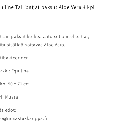
uiline Tallipatjat paksut Aloe Vera 4 kpl
ittäin paksut korkealaatuiset pintelipatjat,
itu sisältää hoitavaa Aloe Vera.
tibakteerinen
rkki: Equiline
ko: 50 x 70 cm
ri: Musta
sätiedot:
fo@ratsastuskauppa.fi