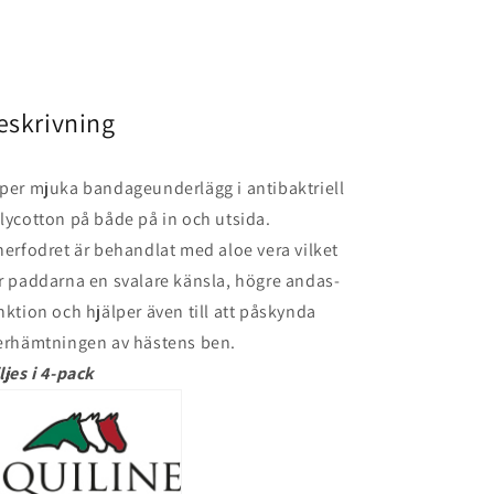
eskrivning
per mjuka bandageunderlägg i antibaktriell
lycotton på både på in och utsida.
nerfodret är
behandlat med aloe vera vilket
r paddarna en svalare känsla, högre andas-
nktion och hjälper även till att påskynda
erhämtningen av hästens ben.
ljes i 4-pack