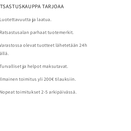
pehmeällä liinalla. Irrotettavat
ATSASTUSKAUPPA TARJOAA
sisäpehmusteet voidaan pestä
valmistajan ohjeiden mukaan. Älä
Luotettavuutta ja laatua.
käytä voimakkaita pesuaineita tai
Ratsastusalan parhaat tuotemerkit.
liuottimia, sillä ne voivat vahingoittaa
kypärän materiaaleja.
Varastossa olevat tuotteet lähetetään 24h
ällä.
Turvalliset ja helpot maksutavat.
Ilmainen toimitus yli 200€ tilauksiin.
Nopeat toimitukset 2-5 arkipäivässä.