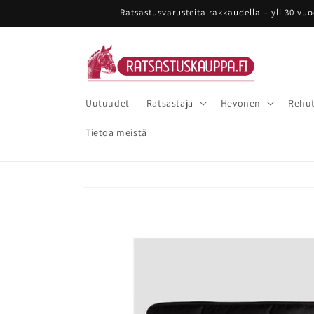
Ohita ja
Ratsastusvarusteita rakkaudella – yli 30 vu
siirry
sisältöön
Uutuudet
Ratsastaja
Hevonen
Rehut
Tietoa meistä
Siirry
tuotetietoihin