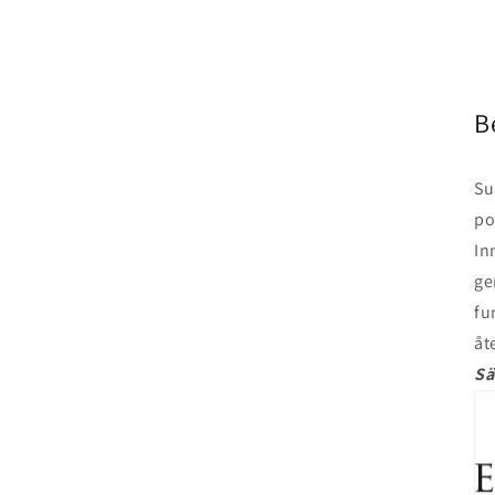
B
Su
po
In
ge
fu
åt
Sä