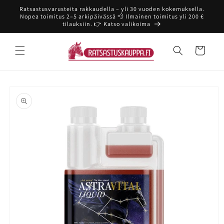
Ohita ja
Ratsastusvarusteita rakkaudella – yli 30 vuoden kokemuksella.
siirry
Nopea toimitus 2–5 arkipäivässä 💨 Ilmainen toimitus yli 200 €
sisältöön
tilauksiin. 👉 Katso valikoima
Ostoskori
Siirry
tuotetietoihin