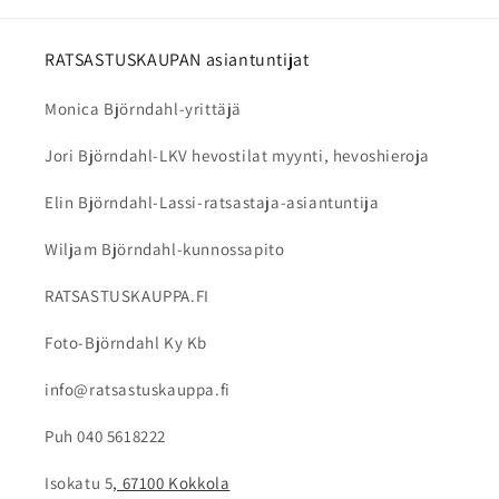
Puhdista ulkopinta kostealla ja pehmeällä
liinalla. Irrotettavat sisäpehmusteet voidaan
RATSASTUSKAUPAN asiantuntijat
pestä valmistajan ohjeiden mukaan. Älä käytä
Monica Björndahl-yrittäjä
voimakkaita pesuaineita tai liuottimia, sillä ne
voivat vahingoittaa kypärän materiaaleja.
Jori Björndahl-LKV hevostilat myynti, hevoshieroja
Elin Björndahl-Lassi-ratsastaja-asiantuntija
Wiljam Björndahl-kunnossapito
RATSASTUSKAUPPA.FI
Foto-Björndahl Ky Kb
info@ratsastuskauppa.fi
Puh 040 5618222
Isokatu 5
, 67100 Kokkola