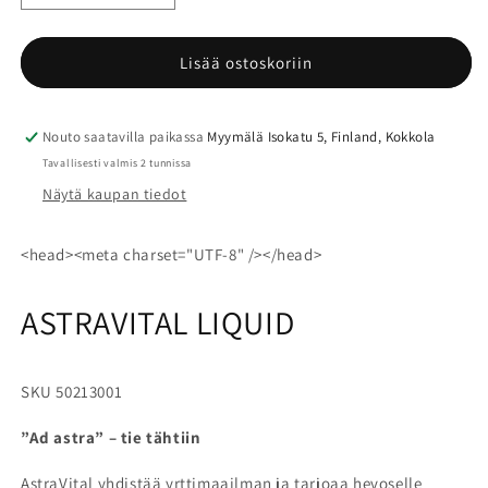
tuotteen
tuotteen
Astravital
Astravital
Liquid
Liquid
Lisää ostoskoriin
St
St
Hippolyt
Hippolyt
määrää
määrää
Nouto saatavilla paikassa
Myymälä Isokatu 5, Finland, Kokkola
Tavallisesti valmis 2 tunnissa
Näytä kaupan tiedot
<head><meta charset="UTF-8" /></head>
ASTRAVITAL LIQUID
SKU
50213001
”Ad astra” – tie tähtiin
AstraVital yhdistää yrttimaailman ja tarjoaa hevoselle