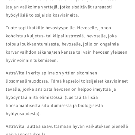
laajan valikoiman yrttejä, jotka sisältävät runsaasti
hyödyllisiä toissijaisia kasviaineita.
Tuote sopii kaikille hevostyypeille. Hevoselle, johon
kohdistuu kuljetus- tai kilpailustressiä, hevoselle, joka
toipuu loukkaantumisesta, hevoselle, jolla on ongelmia
karvanvaihdon aikana/sen kanssa tai vain hevosen yleiseen
hyvinvoinnin tukemiseen.
AstraVitalin erityispiirre on yrttien sitominen
lipsomaalimuodossa. Tämä kapseloi toissijaiset kasviaineet
tavalla, jonka ansiosta hevosen on helppo imeyttää ja
hyödyntää niitä elimistössä. (Lue täältä lisää
liposomaalisesta sitoutumisesta ja biologisesta
hyötyosuudesta).
AstraVital auttaa saavuttamaan hyvän vaikutuksen pienellä
päiväannostuksella.