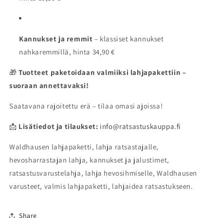
Kannukset ja remmit
– klassiset kannukset
nahkaremmillä, hinta 34,90 €
🎁
Tuotteet paketoidaan valmiiksi lahjapakettiin –
suoraan annettavaksi!
Saatavana rajoitettu erä – tilaa omasi ajoissa!
📩
Lisätiedot ja tilaukset:
info@ratsastuskauppa.fi
Waldhausen lahjapaketti, lahja ratsastajalle,
hevosharrastajan lahja, kannukset ja jalustimet,
ratsastusvarustelahja, lahja hevosihmiselle, Waldhausen
varusteet, valmis lahjapaketti, lahjaidea ratsastukseen.
Share