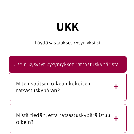
UKK
Löydä vastaukset kysymyksiisi
Usein kysytyt kysymykset ratsastuskypäristä
Miten valitsen oikean kokoisen
ratsastuskypärän?
Mittaa päänympärys mittanauhalla noin 1–2
senttimetriä kulmakarvojen yläpuolelta. Vertaa
Mistä tiedän, että ratsastuskypärä istuu
mittaa kypärän kokotaulukkoon.
oikein?
Ratsastuskypärän tulee istua napakasti, mutta