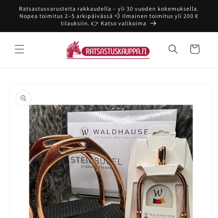
Ohita ja
Ratsastusvarusteita rakkaudella – yli 30 vuoden kokemuksella.
siirry
Nopea toimitus 2–5 arkipäivässä 💨 Ilmainen toimitus yli 200 €
sisältöön
tilauksiin. 👉 Katso valikoima
Ostoskori
Siirry
tuotetietoihin