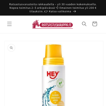
Ohita ja
Ratsastusvarusteita rakkaudella – yli 30 vuoden kokemuksella.
siirry
Nopea toimitus 2–5 arkipäivässä 💨 Ilmainen toimitus yli 200 €
sisältöön
tilauksiin. 👉 Katso valikoima
Ostoskori
Siirry
tuotetietoihin