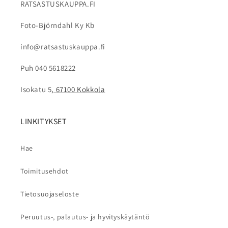
RATSASTUSKAUPPA.FI
Foto-Björndahl Ky Kb
info@ratsastuskauppa.fi
Puh 040 5618222
Isokatu 5
, 67100 Kokkola
LINKITYKSET
Hae
Toimitusehdot
Tietosuojaseloste
Peruutus-, palautus- ja hyvityskäytäntö