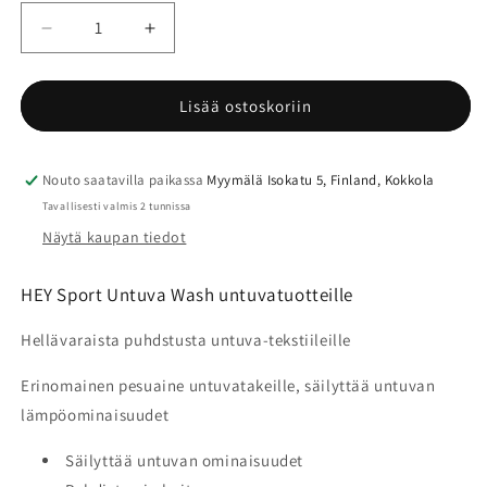
Vähennä
Lisää
tuotteen
tuotteen
HEY
HEY
Sport
Sport
Lisää ostoskoriin
Untuva
Untuva
Wash
Wash
peuainen
peuainen
Nouto saatavilla paikassa
Myymälä Isokatu 5, Finland, Kokkola
untuvatuotteille
untuvatuotteille
Tavallisesti valmis 2 tunnissa
määrää
määrää
Näytä kaupan tiedot
HEY Sport Untuva Wash untuvatuotteille
Hellävaraista puhdstusta untuva-tekstiileille
Erinomainen pesuaine untuvatakeille, säilyttää untuvan
lämpöominaisuudet
Säilyttää untuvan ominaisuudet