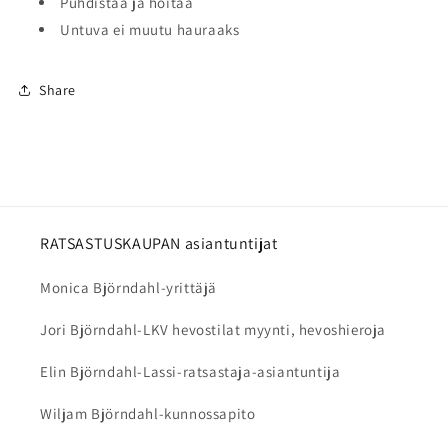
Puhdistaa ja hoitaa
Untuva ei muutu hauraaks
Share
RATSASTUSKAUPAN asiantuntijat
Monica Björndahl-yrittäjä
Jori Björndahl-LKV hevostilat myynti, hevoshieroja
Elin Björndahl-Lassi-ratsastaja-asiantuntija
Wiljam Björndahl-kunnossapito