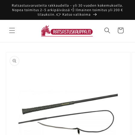
Ohita ja
Ratsastusvarusteita rakkaudella – yli 30 vuoden kokemuksella.
siirry
Nopea toimitus 2–5 arkipäivässä 💨 Ilmainen toimitus yli 200 €
sisältöön
tilauksiin. 👉 Katso valikoima
Ostoskori
Siirry
tuotetietoihin