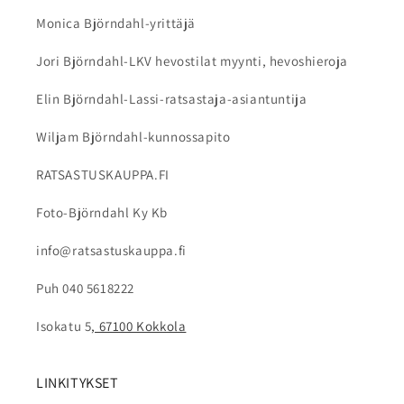
pestä valmistajan ohjeiden mukaan. Älä käytä
Monica Björndahl-yrittäjä
voimakkaita pesuaineita tai liuottimia, sillä ne
voivat vahingoittaa kypärän materiaaleja.
Jori Björndahl-LKV hevostilat myynti, hevoshieroja
Elin Björndahl-Lassi-ratsastaja-asiantuntija
Wiljam Björndahl-kunnossapito
RATSASTUSKAUPPA.FI
Foto-Björndahl Ky Kb
info@ratsastuskauppa.fi
Puh 040 5618222
Isokatu 5
, 67100 Kokkola
LINKITYKSET