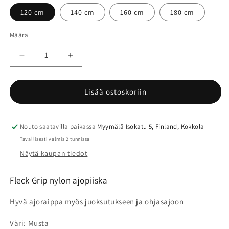
120 cm
140 cm
160 cm
180 cm
Määrä
Määrä
Vähennä
Lisää
tuotteen
tuotteen
Fleck
Fleck
Grip
Grip
Lisää ostoskoriin
nylon
nylon
ajopiiska
ajopiiska
määrää
määrää
Nouto saatavilla paikassa
Myymälä Isokatu 5, Finland, Kokkola
Tavallisesti valmis 2 tunnissa
Näytä kaupan tiedot
Fleck Grip nylon ajopiiska
Hyvä ajoraippa myös juoksutukseen ja ohjasajoon
Väri: Musta