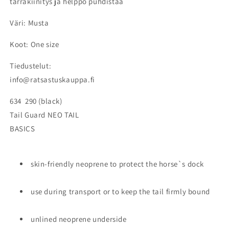
tarrakiinitys ja helppo puhdistaa
Väri: Musta
Koot: One size
Tiedustelut:
info@ratsastuskauppa.fi
634 290 (black)
Tail Guard NEO TAIL
BASICS
skin-friendly neoprene to protect the horse`s dock
use during transport or to keep the tail firmly bound
unlined neoprene underside