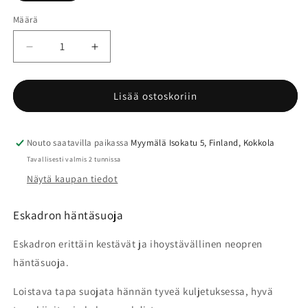
Määrä
Määrä
Vähennä
Lisää
tuotteen
tuotteen
Eskadron
Eskadron
häntäsuoja
häntäsuoja
Lisää ostoskoriin
määrää
määrää
Nouto saatavilla paikassa
Myymälä Isokatu 5, Finland, Kokkola
Tavallisesti valmis 2 tunnissa
Näytä kaupan tiedot
Eskadron häntäsuoja
Eskadron erittäin kestävät ja ihoystävällinen neopren
häntäsuoja.
Loistava tapa suojata hännän tyveä kuljetuksessa, hyvä