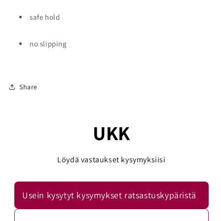
safe hold
no slipping
Share
UKK
Löydä vastaukset kysymyksiisi
Usein kysytyt kysymykset ratsastuskypäristä