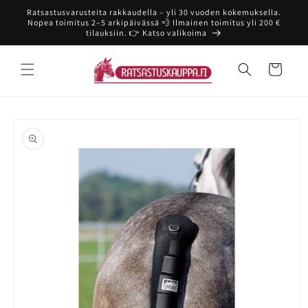
Ohita ja
Ratsastusvarusteita rakkaudella – yli 30 vuoden kokemuksella.
siirry
Nopea toimitus 2–5 arkipäivässä 💨 Ilmainen toimitus yli 200 €
sisältöön
tilauksiin. 👉 Katso valikoima
Ostoskori
Siirry
tuotetietoihin