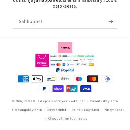
uutiskirje ja nappaa etusi ensimmäisestä yli 100 €
ostoksesta.
Sähköposti
Maksutavat
© 2026,
Ratsastuskauppa
Shopify-verkkokaupat
Palautuskäytäntö
Tietosuojakäytäntö
Käyttöehdot
Toimituskäytäntö
Yhteystiedot
Oikeudellinen huomautus