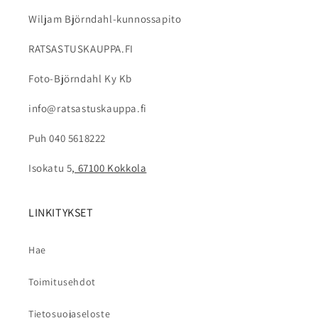
Wiljam Björndahl-kunnossapito
RATSASTUSKAUPPA.FI
Foto-Björndahl Ky Kb
info@ratsastuskauppa.fi
Puh 040 5618222
Isokatu 5
, 67100 Kokkola
LINKITYKSET
Hae
Toimitusehdot
Tietosuojaseloste