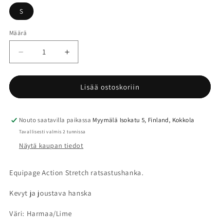
S
Määrä
Määrä
Vähennä
Lisää
tuotteen
tuotteen
Equipage
Equipage
Action
Action
Lisää ostoskoriin
ratsastushanska
ratsastushanska
määrää
määrää
Nouto saatavilla paikassa
Myymälä Isokatu 5, Finland, Kokkola
Tavallisesti valmis 2 tunnissa
Näytä kaupan tiedot
Equipage Action Stretch ratsastushanka.
Kevyt ja joustava hanska
Väri: Harmaa/Lime