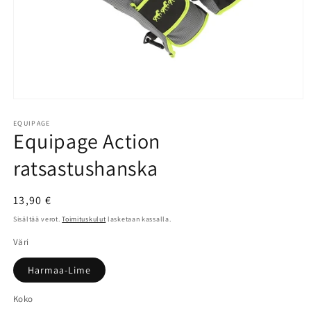
Avaa
aineisto
1
EQUIPAGE
Equipage Action
modaalisessa
ikkunassa
ratsastushanska
Normaalihinta
13,90 €
Sisältää verot.
Toimituskulut
lasketaan kassalla.
Väri
Harmaa-Lime
Koko