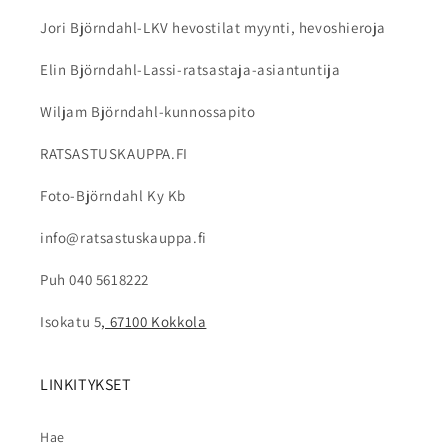
voivat vahingoittaa kypärän materiaaleja.
Jori Björndahl-LKV hevostilat myynti, hevoshieroja
Elin Björndahl-Lassi-ratsastaja-asiantuntija
Wiljam Björndahl-kunnossapito
RATSASTUSKAUPPA.FI
Foto-Björndahl Ky Kb
info@ratsastuskauppa.fi
Puh 040 5618222
Isokatu 5
, 67100 Kokkola
LINKITYKSET
Hae