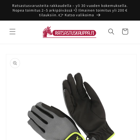
Ohita ja
Ratsastusvarusteita rakkaudella – yli 30 vuoden kokemuksella.
siirry
Nopea toimitus 2–5 arkipäivässä 💨 Ilmainen toimitus yli 200 €
sisältöön
tilauksiin. 👉 Katso valikoima
Ostoskori
Siirry
tuotetietoihin