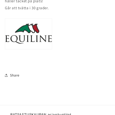
håller täcket på plats!
Går att tvätta i 30 grader.
Share
RATSASTUSKAUPAN asiantuntijat