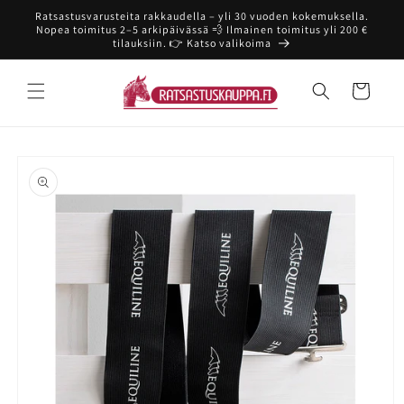
Ohita ja
Ratsastusvarusteita rakkaudella – yli 30 vuoden kokemuksella.
siirry
Nopea toimitus 2–5 arkipäivässä 💨 Ilmainen toimitus yli 200 €
sisältöön
tilauksiin. 👉 Katso valikoima
Ostoskori
Siirry
tuotetietoihin