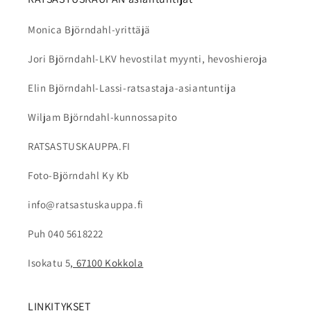
Monica Björndahl-yrittäjä
Jori Björndahl-LKV hevostilat myynti, hevoshieroja
Elin Björndahl-Lassi-ratsastaja-asiantuntija
Wiljam Björndahl-kunnossapito
RATSASTUSKAUPPA.FI
Foto-Björndahl Ky Kb
info@ratsastuskauppa.fi
Puh 040 5618222
Isokatu 5
, 67100 Kokkola
LINKITYKSET