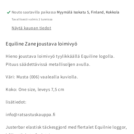
loimivyö
loimivyö
määrää
määrää
Nouto saatavilla paikassa
Myymälä Isokatu 5, Finland, Kokkola
Tavallisesti valmis 2 tunnissa
Näytä kaupan tiedot
Equiline Zane joustava loimivyö
Hieno joustava loimivyö tyylikkäällä Equiline logolla.
Pituus säädettävissä metallisoljen avulla.
Väri: Musta (006) vaalealla kuviolla.
Koko: One size, leveys 7,5 cm
lisätiedot:
info@ratsastuskauppa.fi
Justerbar elastisk täckesgjord med flertalet Equilnie loggor,