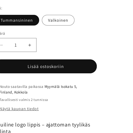
i:
Tummansininen
Valkoinen
ärä
ärä
Vähennä
Lisää
tuotteen
tuotteen
Equiline
Equiline
Logo
Logo
Lisää ostoskoriin
Lippis
Lippis
määrää
määrää
Nouto saatavilla paikassa
Myymälä Isokatu 5,
Finland, Kokkola
Tavallisesti valmis 2 tunnissa
Näytä kaupan tiedot
uiline logo lippis – ajattoman tyylikäs
linta