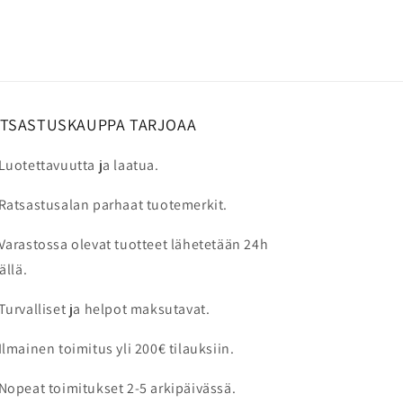
kuumuudelta ja pakkaselta. Kypärää
käyttöhistorian ja voit varmistua siitä,
ei kannata jättää pitkäksi aikaa
että kypärä täyttää voimassa olevat
kuumaan autoon.
turvallisuusvaatimukset.
Puhdista ulkopinta kostealla ja
pehmeällä liinalla. Irrotettavat
ATSASTUSKAUPPA TARJOAA
sisäpehmusteet voidaan pestä
valmistajan ohjeiden mukaan. Älä
Luotettavuutta ja laatua.
käytä voimakkaita pesuaineita tai
Ratsastusalan parhaat tuotemerkit.
liuottimia, sillä ne voivat vahingoittaa
kypärän materiaaleja.
Varastossa olevat tuotteet lähetetään 24h
ällä.
Turvalliset ja helpot maksutavat.
Ilmainen toimitus yli 200€ tilauksiin.
Nopeat toimitukset 2-5 arkipäivässä.