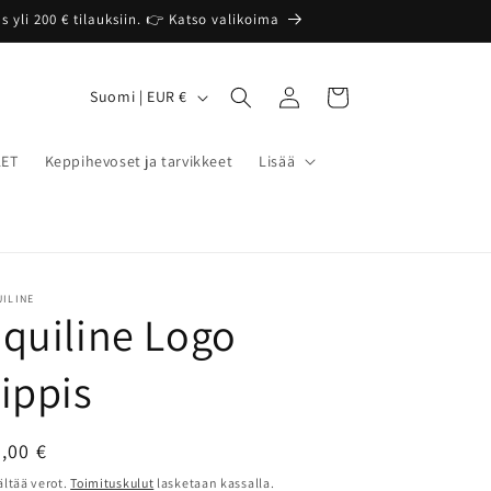
 yli 200 € tilauksiin. 👉 Katso valikoima
Kirjaudu
M
Ostoskori
Suomi | EUR €
sisään
a
a
LET
Keppihevoset ja tarvikkeet
Lisää
/
a
l
u
ILINE
quiline Logo
e
ippis
ormaalihinta
,00 €
ältää verot.
Toimituskulut
lasketaan kassalla.