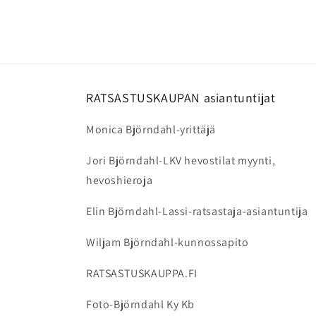
RATSASTUSKAUPAN asiantuntijat
Monica Björndahl-yrittäjä
Jori Björndahl-LKV hevostilat myynti,
hevoshieroja
Elin Björndahl-Lassi-ratsastaja-asiantuntija
Wiljam Björndahl-kunnossapito
RATSASTUSKAUPPA.FI
Foto-Björndahl Ky Kb