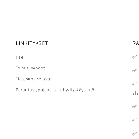
LINKITYKSET
R
✅ 
Hae
Toimitusehdot
✅ 
Tietosuojaseloste
✅ 
Peruutus-, palautus- ja hyvityskäytäntö
sis
✅ 
✅ 
✅ 