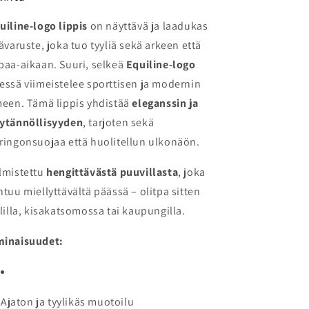
uiline-logo lippis
on näyttävä ja laadukas
sävaruste, joka tuo tyyliä sekä arkeen että
paa-aikaan. Suuri, selkeä
Equiline-logo
essä viimeistelee sporttisen ja modernin
meen. Tämä lippis yhdistää
eleganssin ja
ytännöllisyyden
, tarjoten sekä
ringonsuojaa että huolitellun ulkonäön.
lmistettu
hengittävästä puuvillasta
, joka
ntuu miellyttävältä päässä – olitpa sitten
llilla, kisakatsomossa tai kaupungilla.
inaisuudet:
Ajaton ja tyylikäs muotoilu