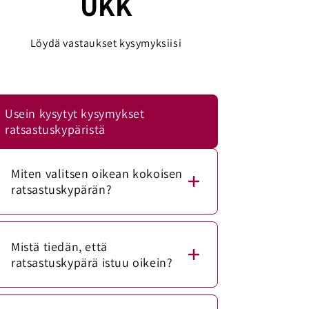
UKK
Löydä vastaukset kysymyksiisi
Usein kysytyt kysymykset
ratsastuskypäristä
Miten valitsen oikean kokoisen
ratsastuskypärän?
Mittaa päänympärys mittanauhalla
noin 1–2 senttimetriä kulmakarvojen
Mistä tiedän, että
yläpuolelta. Vertaa mittaa kypärän
ratsastuskypärä istuu oikein?
kokotaulukkoon. Ratsastuskypärän
Oikein istuva ratsastuskypärä asettuu
tulee istua napakasti, mutta se ei saa