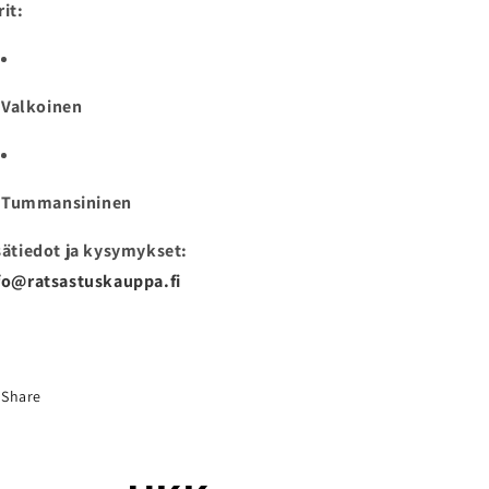
rit:
Valkoinen
Tummansininen
sätiedot ja kysymykset:
fo@ratsastuskauppa.fi
Share