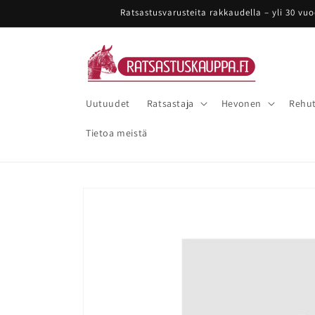
Ohita ja
Ratsastusvarusteita rakkaudella – yli 30 vu
siirry
sisältöön
Uutuudet
Ratsastaja
Hevonen
Rehut
Tietoa meistä
Siirry
tuotetietoihin