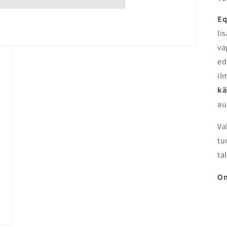
Eq
li
va
ed
il
kä
au
Va
tu
ta
Om