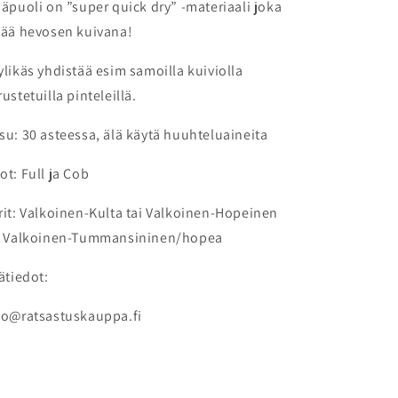
säpuoli on ”super quick dry” -materiaali joka
tää hevosen kuivana!
ylikäs yhdistää esim samoilla kuiviolla
rustetuilla pinteleillä.
su: 30 asteessa, älä käytä huuhteluaineita
ot: Full ja Cob
rit: Valkoinen-Kulta tai Valkoinen-Hopeinen
i Valkoinen-Tummansininen/hopea
sätiedot:
fo@ratsastuskauppa.fi