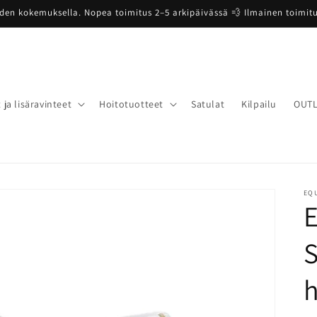
oden kokemuksella. Nopea toimitus 2–5 arkipäivässä 💨 Ilmainen toimitus
 ja lisäravinteet
Hoitotuotteet
Satulat
Kilpailu
OUT
EQ
E