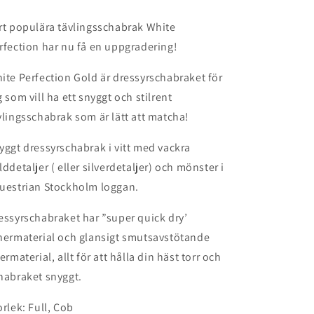
rt populära tävlingsschabrak White
rfection har nu få en uppgradering!
ite Perfection Gold är dressyrschabraket för
g som vill ha ett snyggt och stilrent
vlingsschabrak som är lätt att matcha!
yggt dressyrschabrak i vitt med vackra
lddetaljer ( eller silverdetaljer) och mönster i
uestrian Stockholm loggan.
essyrschabraket har ”super quick dry’
nermaterial och glansigt smutsavstötande
termaterial, allt för att hålla din häst torr och
habraket snyggt.
orlek: Full, Cob