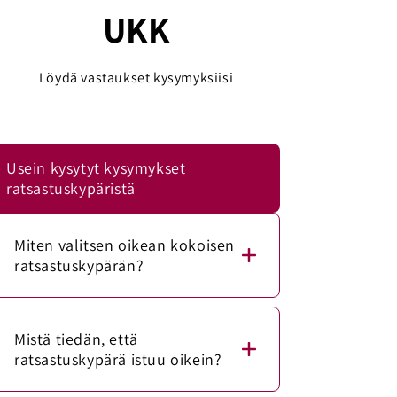
UKK
Löydä vastaukset kysymyksiisi
Usein kysytyt kysymykset
ratsastuskypäristä
Miten valitsen oikean kokoisen
ratsastuskypärän?
Mittaa päänympärys mittanauhalla
noin 1–2 senttimetriä kulmakarvojen
Mistä tiedän, että
yläpuolelta. Vertaa mittaa kypärän
ratsastuskypärä istuu oikein?
kokotaulukkoon. Ratsastuskypärän