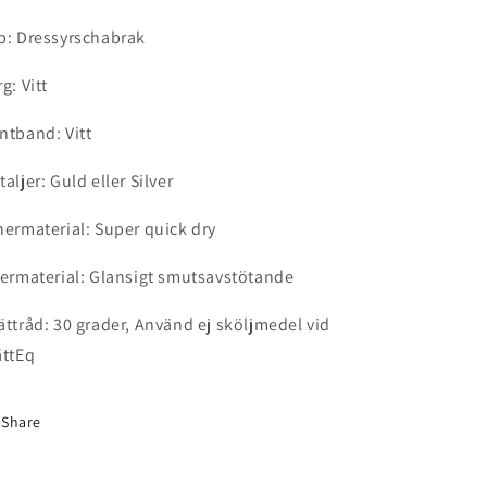
p: Dressyrschabrak
g: Vitt
ntband: Vitt
taljer: Guld eller Silver
nermaterial: Super quick dry
termaterial: Glansigt smutsavstötande
ättråd: 30 grader, Använd ej sköljmedel vid
ättEq
Share