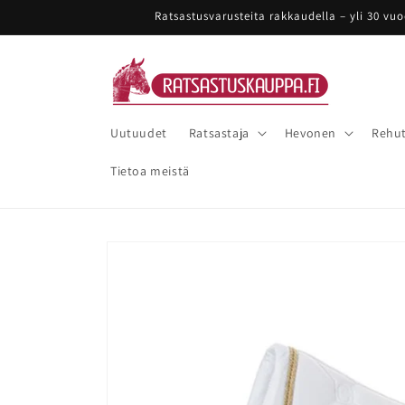
Ohita ja
Ratsastusvarusteita rakkaudella – yli 30 vu
siirry
sisältöön
Uutuudet
Ratsastaja
Hevonen
Rehut
Tietoa meistä
Siirry
tuotetietoihin