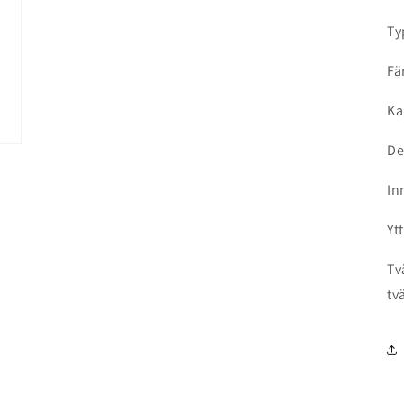
Ty
Fär
Ka
De
In
Yt
Tv
tv