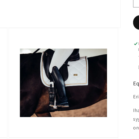
Eq
Er
Ih
sy
on