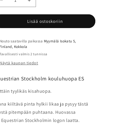
Vähennä
Lisää
tuotteen
tuotteen
Equestrian
Equestrian
Stockholm
Stockholm
Lisää ostoskoriin
koulu
koulu
huopa
huopa
Kisahuopa
Kisahuopa
Nouto saatavilla paikassa
Myymälä Isokatu 5,
määrää
määrää
Finland, Kokkola
Tavallisesti valmis 2 tunnissa
Näytä kaupan tiedot
uestrian Stockholm kouluhuopa ES
ittäin tyylikäs kisahuopa.
ana kiiltävä pinta hylkii likaa ja pysyy tästä
ystä pitempään puhtaana. Huovassa
 Equestrian Stockholmin logon laatta.