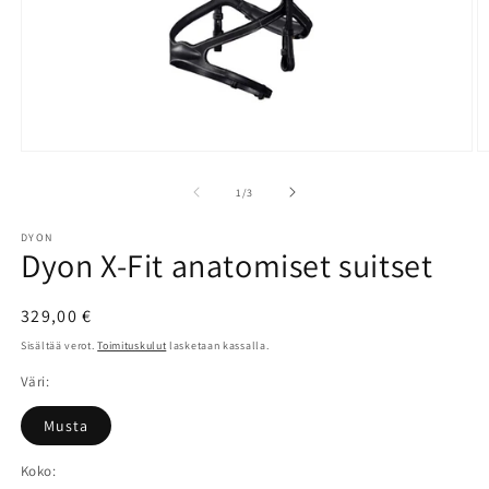
Avaa
A
aineisto
a
1
2
/
1
/
3
modaalisessa
m
ikkunassa
i
DYON
Dyon X-Fit anatomiset suitset
Normaalihinta
329,00 €
Sisältää verot.
Toimituskulut
lasketaan kassalla.
Väri:
Musta
Koko: