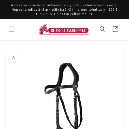
Ohita ja
Ratsastusvarusteita rakkaudella – yli 30 vuoden kokemuksella.
siirry
Nopea toimitus 2–5 arkipäivässä 💨 Ilmainen toimitus yli 200 €
sisältöön
tilauksiin. 👉 Katso valikoima
Ostoskori
Siirry
tuotetietoihin