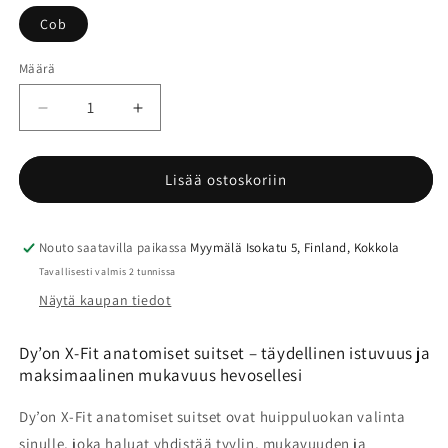
Cob
Määrä
Määrä
Vähennä
Lisää
tuotteen
tuotteen
Dyon
Dyon
X-
X-
Lisää ostoskoriin
Fit
Fit
anatomiset
anatomiset
suitset
suitset
Nouto saatavilla paikassa
Myymälä Isokatu 5, Finland, Kokkola
määrää
määrää
Tavallisesti valmis 2 tunnissa
Näytä kaupan tiedot
Dy’on X-Fit anatomiset suitset – täydellinen istuvuus ja
maksimaalinen mukavuus hevosellesi
Dy’on X-Fit anatomiset suitset ovat huippuluokan valinta
sinulle, joka haluat yhdistää tyylin, mukavuuden ja