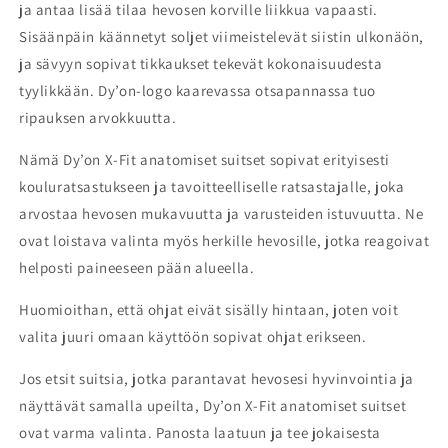
ja antaa lisää tilaa hevosen korville liikkua vapaasti.
Sisäänpäin käännetyt soljet viimeistelevät siistin ulkonäön,
ja sävyyn sopivat tikkaukset tekevät kokonaisuudesta
tyylikkään. Dy’on-logo kaarevassa otsapannassa tuo
ripauksen arvokkuutta.
Nämä Dy’on X-Fit anatomiset suitset sopivat erityisesti
kouluratsastukseen ja tavoitteelliselle ratsastajalle, joka
arvostaa hevosen mukavuutta ja varusteiden istuvuutta. Ne
ovat loistava valinta myös herkille hevosille, jotka reagoivat
helposti paineeseen pään alueella.
Huomioithan, että ohjat eivät sisälly hintaan, joten voit
valita juuri omaan käyttöön sopivat ohjat erikseen.
Jos etsit suitsia, jotka parantavat hevosesi hyvinvointia ja
näyttävät samalla upeilta, Dy’on X-Fit anatomiset suitset
ovat varma valinta. Panosta laatuun ja tee jokaisesta