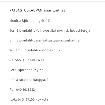
Puhdista ulkopinta kostealla ja pehmeällä
liinalla. Irrotettavat sisäpehmusteet voidaan
RATSASTUSKAUPAN asiantuntijat
pestä valmistajan ohjeiden mukaan. Älä käytä
Monica Björndahl-yrittäjä
voimakkaita pesuaineita tai liuottimia, sillä ne
voivat vahingoittaa kypärän materiaaleja.
Jori Björndahl-LKV hevostilat myynti, hevoshieroja
Elin Björndahl-Lassi-ratsastaja-asiantuntija
Wiljam Björndahl-kunnossapito
RATSASTUSKAUPPA.FI
Foto-Björndahl Ky Kb
info@ratsastuskauppa.fi
Puh 040 5618222
Isokatu 5
, 67100 Kokkola