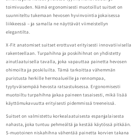
toimivuuden. Nämä ergonomisesti muotoillut suitset on
suunniteltu tukemaan hevosen hyvinvointia jokaisessa
liikkeessä – ja samalla ne näyttävät viimeistellyn
elegantilta.
X-Fit anatomiset suitset erottuvat erityisesti innovatiivisella
rakenteellaan. Turpahihna ja poskihihnat on yhdistetty
ainutlaatuisella tavalla, joka vapauttaa painetta hevosen
ohimoilta ja poskiluilta. Tämä tarkoittaa vähemmän
puristusta herkille hermoalueille ja rennompaa,
tyytyväisempää hevosta ratsastuksessa. Ergonomisesti
muotoiltu turpahihna jakaa paineen tasaisesti, mikä lisää
käyttömukavuutta erityisesti pidemmissä treeneissä.
Suitset on valmistettu korkealaatuisesta espanjalaisesta
nahasta, joka tuntuu pehmeältä ja kestää käytössä pitkään.
S-muotoinen niskahihna vähentää painetta korvien takana