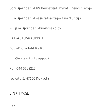
Jori Björndahl-LKV hevostilat myynti, hevoshieroja
Elin Björndahl-Lassi-ratsastaja-asiantuntija
Wiljam Björndahl-kunnossapito
RATSASTUSKAUPPA.FI
Foto-Björndahl Ky Kb
info@ratsastuskauppa.fi
Puh 040 5618222
Isokatu 5
, 67100 Kokkola
LINKITYKSET
Hae