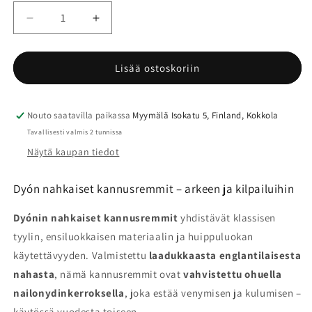
Vähennä
Lisää
tuotteen
tuotteen
Dyón
Dyón
nahkaiset
nahkaiset
Lisää ostoskoriin
kannusremmit
kannusremmit
määrää
määrää
Nouto saatavilla paikassa
Myymälä Isokatu 5, Finland, Kokkola
Tavallisesti valmis 2 tunnissa
Näytä kaupan tiedot
Dyón nahkaiset kannusremmit – arkeen ja kilpailuihin
Dyónin nahkaiset kannusremmit
yhdistävät klassisen
tyylin, ensiluokkaisen materiaalin ja huippuluokan
käytettävyyden. Valmistettu
laadukkaasta englantilaisesta
nahasta
, nämä kannusremmit ovat
vahvistettu ohuella
nailonydinkerroksella
, joka estää venymisen ja kulumisen –
käytössä vuodesta toiseen.