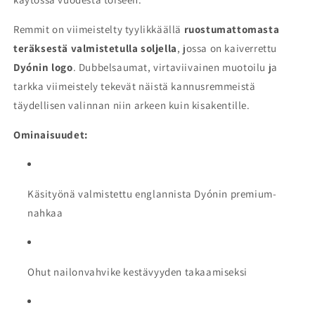
Remmit on viimeistelty tyylikkäällä
ruostumattomasta
teräksestä valmistetulla soljella
, jossa on kaiverrettu
Dyónin logo
. Dubbelsaumat, virtaviivainen muotoilu ja
tarkka viimeistely tekevät näistä kannusremmeistä
täydellisen valinnan niin arkeen kuin kisakentille.
Ominaisuudet:
Käsityönä valmistettu englannista Dyónin premium-
nahkaa
Ohut nailonvahvike kestävyyden takaamiseksi