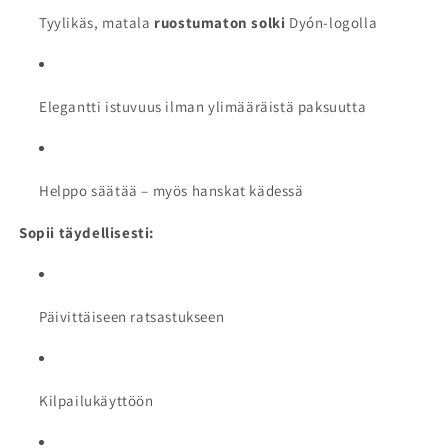
Tyylikäs, matala
ruostumaton solki
Dyón-logolla
Elegantti istuvuus ilman ylimääräistä paksuutta
Helppo säätää – myös hanskat kädessä
Sopii täydellisesti:
Päivittäiseen ratsastukseen
Kilpailukäyttöön