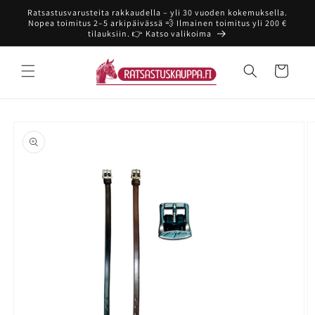
Ohita ja
Ratsastusvarusteita rakkaudella – yli 30 vuoden kokemuksella.
siirry
Nopea toimitus 2–5 arkipäivässä 💨 Ilmainen toimitus yli 200 €
sisältöön
tilauksiin. 👉 Katso valikoima
Ostoskori
Siirry
tuotetietoihin