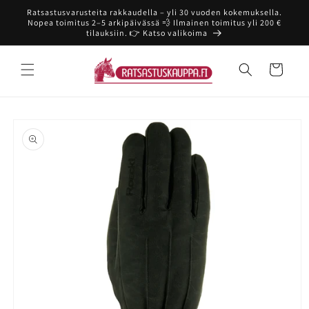
Ohita ja
Ratsastusvarusteita rakkaudella – yli 30 vuoden kokemuksella.
siirry
Nopea toimitus 2–5 arkipäivässä 💨 Ilmainen toimitus yli 200 €
sisältöön
tilauksiin. 👉 Katso valikoima
Ostoskori
Siirry
tuotetietoihin