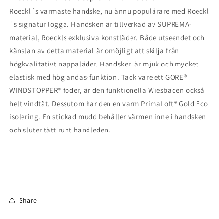
Roeckl´s varmaste handske, nu ännu populärare med Roeckl
´s signatur logga. Handsken är tillverkad av SUPREMA-
material, Roeckls exklusiva konstläder. Både utseendet och
känslan av detta material är omöjligt att skilja från
högkvalitativt nappaläder. Handsken är mjuk och mycket
elastisk med hög andas-funktion. Tack vare ett GORE®
WINDSTOPPER® foder, är den funktionella Wiesbaden också
helt vindtät. Dessutom har den en varm PrimaLoft® Gold Eco
isolering. En stickad mudd behåller värmen inne i handsken
och sluter tätt runt handleden.
Share