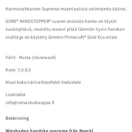
Keinnonahkainen Suprema materiaalista valmistettu käsine.
GORE® WINDSTOPPER® vuoren ansiosta hanka on täysin
tuulenpitävä, neulottu resoori pitää lämmön hyvin hanskan
sisällä ja on käytetty lämmin
PrimaLoft® Gold Eco eriste
Värit: Musta (stonewash)
Koot: 7,5-8,5
Muut koko/värivaihtoehdot tiedustele
Lisätiedot
info@ratsastuskauppa.fi
Beskrivning
Wiesbaden handske suprema från Roeckl