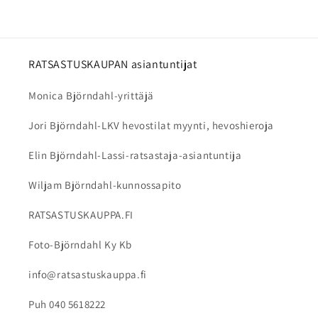
pakkaselta. Kypärää ei kannata jättää pitkäksi
kypärä täyttää voimassa olevat
aikaa kuumaan autoon.
turvallisuusvaatimukset.
Puhdista ulkopinta kostealla ja pehmeällä
liinalla. Irrotettavat sisäpehmusteet voidaan
RATSASTUSKAUPAN asiantuntijat
pestä valmistajan ohjeiden mukaan. Älä käytä
Monica Björndahl-yrittäjä
voimakkaita pesuaineita tai liuottimia, sillä ne
voivat vahingoittaa kypärän materiaaleja.
Jori Björndahl-LKV hevostilat myynti, hevoshieroja
Elin Björndahl-Lassi-ratsastaja-asiantuntija
Wiljam Björndahl-kunnossapito
RATSASTUSKAUPPA.FI
Foto-Björndahl Ky Kb
info@ratsastuskauppa.fi
Puh 040 5618222