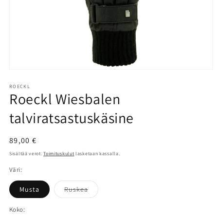
Avaa
aineisto
1
ROECKL
Roeckl Wiesbalen
modaalisessa
ikkunassa
talviratsastuskäsine
Normaalihinta
89,00 €
Sisältää verot.
Toimituskulut
lasketaan kassalla.
Väri:
Versio
Musta
Ruskea
on
loppuunmyyty
tai
Koko:
ei