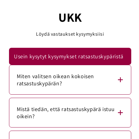
UKK
Löydä vastaukset kysymyksiisi
Usein kysytyt kysymykset ratsastuskypäristä
Miten valitsen oikean kokoisen
ratsastuskypärän?
Mittaa päänympärys mittanauhalla noin 1–2
senttimetriä kulmakarvojen yläpuolelta. Vertaa
Mistä tiedän, että ratsastuskypärä istuu
mittaa kypärän kokotaulukkoon.
oikein?
Ratsastuskypärän tulee istua napakasti, mutta
Oikein istuva ratsastuskypärä asettuu suorassa
se ei saa puristaa tai aiheuttaa päänsärkyä.