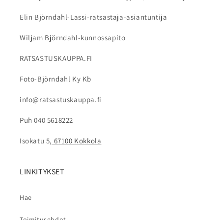
Elin Björndahl-Lassi-ratsastaja-asiantuntija
Wiljam Björndahl-kunnossapito
RATSASTUSKAUPPA.FI
Foto-Björndahl Ky Kb
info@ratsastuskauppa.fi
Puh 040 5618222
Isokatu 5
, 67100 Kokkola
LINKITYKSET
Hae
Toimitusehdot