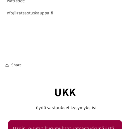
lisätiedot:
info@ratsastuskauppa.fi
Share
UKK
Löydä vastaukset kysymyksiisi
Usein kysytyt kysymykset ratsastuskypäristä