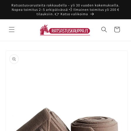
Ohita ja
Ratsastusvarusteita rakkaudella – yli 30 vuoden kokemuksella.
siirry
Nopea toimitus 2–5 arkipäivässä 💨 Ilmainen toimitus yli 200 €
sisältöön
tilauksiin. 👉 Katso valikoima
Ostoskori
Siirry
tuotetietoihin