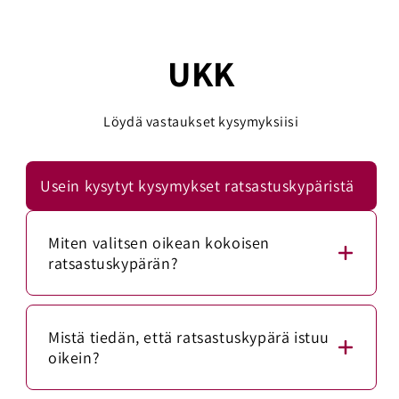
UKK
Löydä vastaukset kysymyksiisi
Usein kysytyt kysymykset ratsastuskypäristä
Miten valitsen oikean kokoisen
ratsastuskypärän?
Mittaa päänympärys mittanauhalla noin 1–2
senttimetriä kulmakarvojen yläpuolelta. Vertaa
Mistä tiedän, että ratsastuskypärä istuu
mittaa kypärän kokotaulukkoon.
oikein?
Ratsastuskypärän tulee istua napakasti, mutta