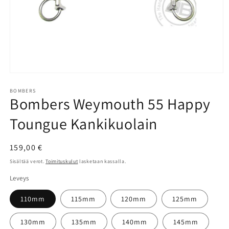
Avaa
aineisto
1
BOMBERS
Bombers Weymouth 55 Happy
modaalisessa
ikkunassa
Toungue Kankikuolain
Normaalihinta
159,00 €
Sisältää verot.
Toimituskulut
lasketaan kassalla.
Leveys
110mm
115mm
120mm
125mm
130mm
135mm
140mm
145mm