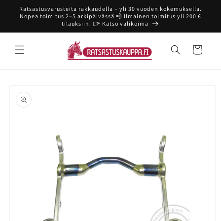
Ohita ja
Ratsastusvarusteita rakkaudella – yli 30 vuoden kokemuksella.
siirry
Nopea toimitus 2–5 arkipäivässä 💨 Ilmainen toimitus yli 200 €
sisältöön
tilauksiin. 👉 Katso valikoima
Ostoskori
Siirry
tuotetietoihin