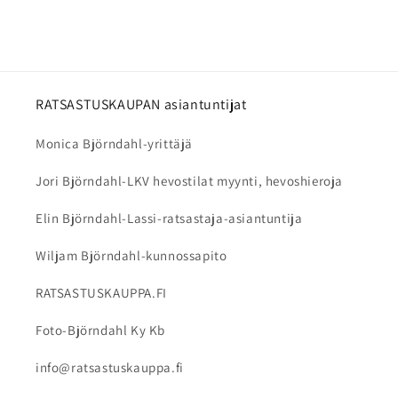
suojassa auringonvalolta, kuumuudelta ja
käyttöhistorian ja voit varmistua siitä, että
pakkaselta. Kypärää ei kannata jättää pitkäksi
kypärä täyttää voimassa olevat
aikaa kuumaan autoon.
turvallisuusvaatimukset.
Puhdista ulkopinta kostealla ja pehmeällä
liinalla. Irrotettavat sisäpehmusteet voidaan
RATSASTUSKAUPAN asiantuntijat
pestä valmistajan ohjeiden mukaan. Älä käytä
Monica Björndahl-yrittäjä
voimakkaita pesuaineita tai liuottimia, sillä ne
voivat vahingoittaa kypärän materiaaleja.
Jori Björndahl-LKV hevostilat myynti, hevoshieroja
Elin Björndahl-Lassi-ratsastaja-asiantuntija
Wiljam Björndahl-kunnossapito
RATSASTUSKAUPPA.FI
Foto-Björndahl Ky Kb
info@ratsastuskauppa.fi