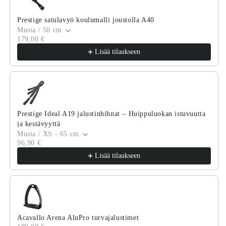
Prestige satulavyö koulumalli joustolla A40
Musta / 50 cm
179,00 €
Lisää tilaukseen
Prestige Ideal A19 jalustinhihnat – Huippuluokan istuvuutta
ja kestävyyttä
Musta / XS - 65 cm
96,90 €
Lisää tilaukseen
Acavallo Arena AluPro turvajalustimet