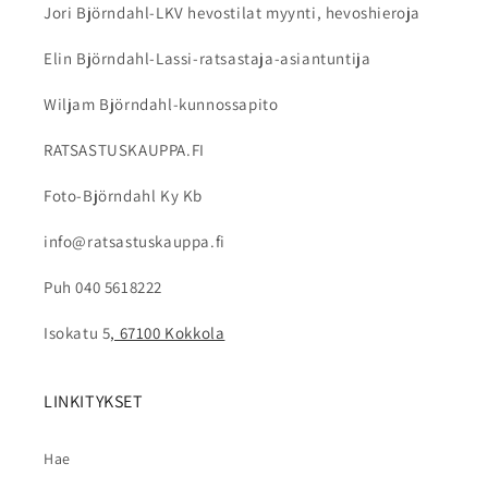
voivat vahingoittaa kypärän materiaaleja.
Jori Björndahl-LKV hevostilat myynti, hevoshieroja
Elin Björndahl-Lassi-ratsastaja-asiantuntija
Wiljam Björndahl-kunnossapito
RATSASTUSKAUPPA.FI
Foto-Björndahl Ky Kb
info@ratsastuskauppa.fi
Puh 040 5618222
Isokatu 5
, 67100 Kokkola
LINKITYKSET
Hae