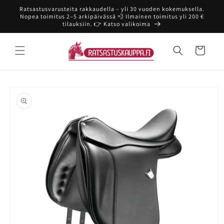
Ohita ja
Ratsastusvarusteita rakkaudella – yli 30 vuoden kokemuksella.
siirry
Nopea toimitus 2–5 arkipäivässä 💨 Ilmainen toimitus yli 200 €
sisältöön
tilauksiin. 👉 Katso valikoima
Ostoskori
Siirry
tuotetietoihin