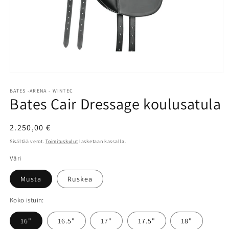
Avaa
aineisto
1
BATES -ARENA - WINTEC
Bates Cair Dressage koulusatula
modaalisessa
ikkunassa
Normaalihinta
2.250,00 €
Sisältää verot.
Toimituskulut
lasketaan kassalla.
Väri
Musta
Ruskea
Koko istuin:
16"
16.5"
17"
17.5"
18"