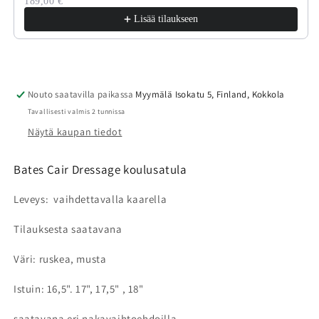
189,00 €
Lisää tilaukseen
Nouto saatavilla paikassa
Myymälä Isokatu 5, Finland, Kokkola
Tavallisesti valmis 2 tunnissa
Näytä kaupan tiedot
Bates Cair Dressage koulusatula
Leveys: vaihdettavalla kaarella
Tilauksesta saatavana
Väri: ruskea, musta
Istuin: 16,5". 17", 17,5" , 18"
saatavana eri nakavaihtoehdoilla.