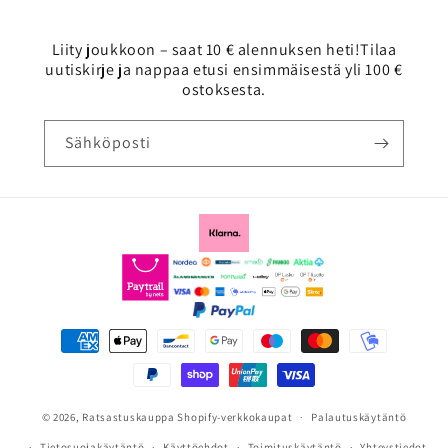
Liity joukkoon – saat 10 € alennuksen heti!Tilaa
uutiskirje ja nappaa etusi ensimmäisestä yli 100 €
ostoksesta.
Sähköposti
Maksutavat
© 2026,
Ratsastuskauppa
Shopify-verkkokaupat
Palautuskäytäntö
Tietosuojakäytäntö
Käyttöehdot
Toimituskäytäntö
Yhteystiedot