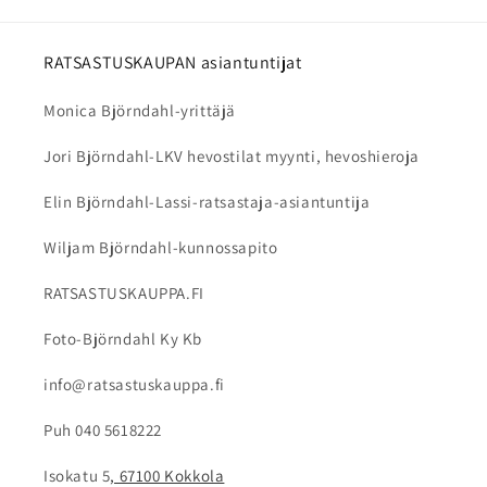
RATSASTUSKAUPAN asiantuntijat
Monica Björndahl-yrittäjä
Jori Björndahl-LKV hevostilat myynti, hevoshieroja
Elin Björndahl-Lassi-ratsastaja-asiantuntija
Wiljam Björndahl-kunnossapito
RATSASTUSKAUPPA.FI
Foto-Björndahl Ky Kb
info@ratsastuskauppa.fi
Puh 040 5618222
Isokatu 5
, 67100 Kokkola