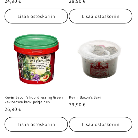
Normaalihinta
24,90 €
Normaalihinta
28,90 €
Lisää ostoskoriin
Lisää ostoskoriin
Kevin Bacon's hoof dressing Green
Kevin Bacon's Savi
kaviorasva kasvipohjainen
Normaalihinta
39,90 €
Normaalihinta
26,90 €
Lisää ostoskoriin
Lisää ostoskoriin