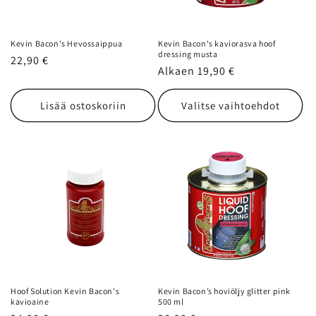
Kevin Bacon's Hevossaippua
Kevin Bacon's kaviorasva hoof
dressing musta
Normaalihinta
22,90 €
Normaalihinta
Alkaen 19,90 €
Lisää ostoskoriin
Valitse vaihtoehdot
Hoof Solution Kevin Bacon's
Kevin Bacon’s hoviöljy glitter pink
kavioaine
500 ml