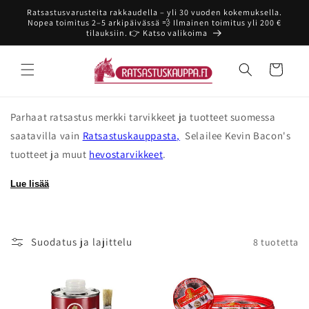
Ohita ja
Ratsastusvarusteita rakkaudella – yli 30 vuoden kokemuksella.
siirry
Nopea toimitus 2–5 arkipäivässä 💨 Ilmainen toimitus yli 200 €
sisältöön
tilauksiin. 👉 Katso valikoima
Ostoskori
Parhaat ratsastus merkki tarvikkeet ja tuotteet suomessa
saatavilla vain
Ratsastuskauppasta,
Selailee Kevin Bacon's
tuotteet ja muut
hevostarvikkeet
.
Lue lisää
Suodatus ja lajittelu
8 tuotetta