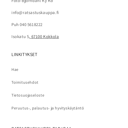
Foto-Björndahl Ky Kb
info@ratsastuskauppa.fi
Puh 040 5618222
Isokatu 5
, 67100 Kokkola
LINKITYKSET
Hae
Toimitusehdot
Tietosuojaseloste
Peruutus-, palautus- ja hyvityskäytäntö