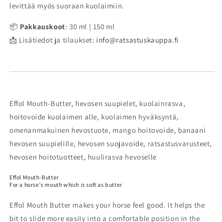
levittää myös suoraan kuolaimiin.
📦
Pakkauskoot
: 30 ml | 150 ml
📩 Lisätiedot ja tilaukset:
info@ratsastuskauppa.fi
Effol Mouth-Butter, hevosen suupielet, kuolainrasva,
hoitovoide kuolaimen alle, kuolaimen hyväksyntä,
omenanmakuinen hevostuote, mango hoitovoide, banaani
hevosen suupielille, hevosen suojavoide, ratsastusvarusteet,
hevosen hoitotuotteet, huulirasva hevoselle
Effol Mouth-Butter
For a horse's mouth which is soft as butter
Effol Mouth Butter makes your horse feel good. It helps the
bit to slide more easily into a comfortable position in the