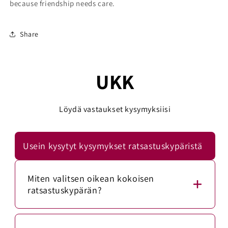
because friendship needs care.
Share
UKK
Löydä vastaukset kysymyksiisi
Usein kysytyt kysymykset ratsastuskypäristä
Miten valitsen oikean kokoisen
ratsastuskypärän?
Mittaa päänympärys mittanauhalla noin 1–2