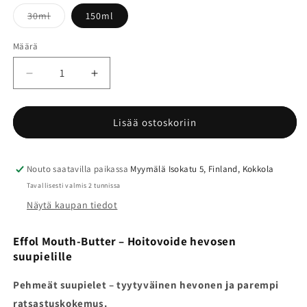
Versio
30ml
150ml
on
loppuunmyyty
tai
Määrä
Määrä
ei
saatavilla
Vähennä
Lisää
tuotteen
tuotteen
Effol
Effol
Mouth-
Mouth-
Lisää ostoskoriin
Butter
Butter
hoitovoide
hoitovoide
suupielille
suupielille
Nouto saatavilla paikassa
Myymälä Isokatu 5, Finland, Kokkola
määrää
määrää
Tavallisesti valmis 2 tunnissa
Näytä kaupan tiedot
Effol Mouth-Butter – Hoitovoide hevosen
suupielille
Pehmeät suupielet – tyytyväinen hevonen ja parempi
ratsastuskokemus.