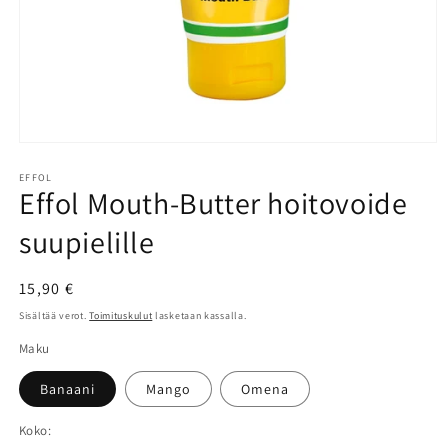
Avaa
aineisto
1
EFFOL
Effol Mouth-Butter hoitovoide
modaalisessa
ikkunassa
suupielille
Normaalihinta
15,90 €
Sisältää verot.
Toimituskulut
lasketaan kassalla.
Maku
Banaani
Mango
Omena
Koko: