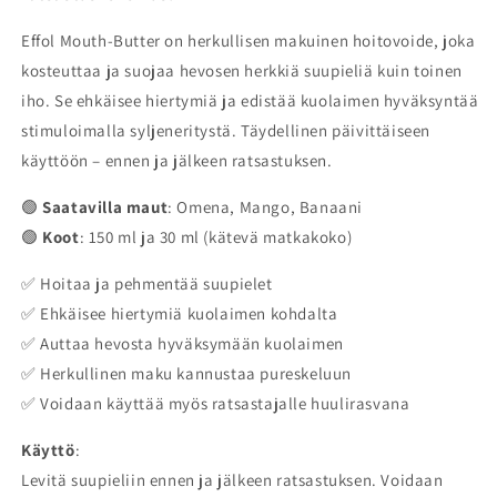
Effol Mouth-Butter on herkullisen makuinen hoitovoide, joka
kosteuttaa ja suojaa hevosen herkkiä suupieliä kuin toinen
iho. Se ehkäisee hiertymiä ja edistää kuolaimen hyväksyntää
stimuloimalla syljeneritystä. Täydellinen päivittäiseen
käyttöön – ennen ja jälkeen ratsastuksen.
🟢
Saatavilla maut
: Omena, Mango, Banaani
🟢
Koot
: 150 ml ja 30 ml (kätevä matkakoko)
✅ Hoitaa ja pehmentää suupielet
✅ Ehkäisee hiertymiä kuolaimen kohdalta
✅ Auttaa hevosta hyväksymään kuolaimen
✅ Herkullinen maku kannustaa pureskeluun
✅ Voidaan käyttää myös ratsastajalle huulirasvana
Käyttö
:
Levitä suupieliin ennen ja jälkeen ratsastuksen. Voidaan