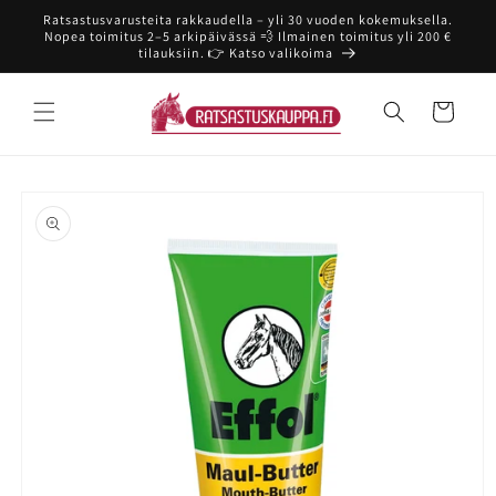
Ohita ja
Ratsastusvarusteita rakkaudella – yli 30 vuoden kokemuksella.
siirry
Nopea toimitus 2–5 arkipäivässä 💨 Ilmainen toimitus yli 200 €
sisältöön
tilauksiin. 👉 Katso valikoima
Ostoskori
Siirry
tuotetietoihin